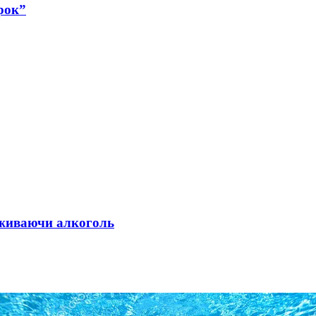
рок”
 вживаючи алкоголь