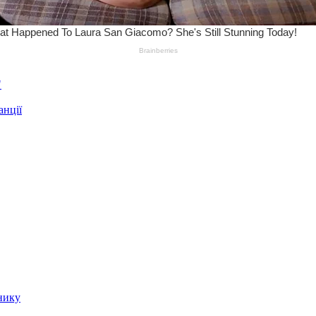
"
анції
нику