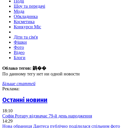
Події
Шоу та передачі
Мода
Обкладинка
Косметика
Конкурси Міс
Діти та сім'я
Фішки
Фото
Відео
Блоги
Облако тегов:
䳺��
По данному тегу нет ни одной новости
Більше статтей
Реклама:
Останні новини
18:10
Софія Ротару відзначає 79-й день народження
14:29
Нова обраниця Дантеса публічно поділилася спільним фото