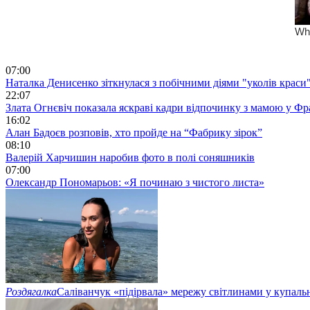
07:00
Наталка Денисенко зіткнулася з побічними діями "уколів краси
22:07
Злата Огнєвіч показала яскраві кадри відпочинку з мамою у Фр
16:02
Алан Бадоєв розповів, хто пройде на “Фабрику зірок”
08:10
Валерій Харчишин наробив фото в полі соняшників
07:00
Олександр Пономарьов: «Я починаю з чистого листа»
Роздягалка
Саліванчук «підірвала» мережу світлинами у купаль