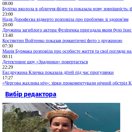
08:00
Булітко вколола в обличчя філер та показала нову зовнішність: ф
23:00
Надя Дорофєєва відверто розповіла про проблеми зі здоров'ям
20:00
Дружина загиблого актора Феліпенка пригадала яким було їхнє 
13:40
Костянтин Войтенко показав романтичні фото з дружиною
07:30
Марія Бурмака розповіла про особисте життя та свої погляди на
00:11
Детективне шоу «Зрадники» повертається
22:29
Ексдружина Кличка показала дітей під час прогулянки
17:27
«Чергова жахлива ніч»: зірки прокоментували нічний обстріл 
Вибір редактора