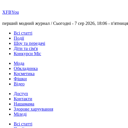
Х
FB
You
перший модний журнал /
Сьогодні - 7 сер 2026, 18:06 -
п'ятниця
Всі статті
Події
Шоу та передачі
Діти та сім'я
Конкурси Міс
Мода
Обкладинка
Косметика
Фішки
Відео
Доступ
Контакти
Нашамама
Здорове харчування
Міледі
Всі статті