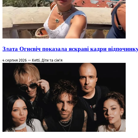
Злата Огнєвіч показала яскраві кадри відпочинк
4 серпня 2026 — Ketti, Діти та сім'я