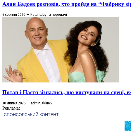
Алан Бадоєв розповів, хто пройде на “Фабрику зі
4 серпня 2026 — Ketti, Шоу та передачі
Потап і Настя зізнались, що виступали на сцені,
30 липня 2026 — admin, Фішки
Реклама: