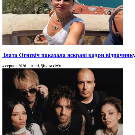
Злата Огнєвіч показала яскраві кадри відпочинк
4 серпня 2026 — Ketti, Діти та сім'я