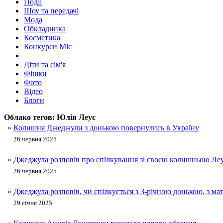
Події
Шоу та передачі
Мода
Обкладинка
Косметика
Конкурси Міс
Діти та сім'я
Фішки
Фото
Відео
Блоги
Облако тегов:
Юлія Леус
»
Колишня Джеджули з донькою повернулись в Україну
26 червня 2025
»
Джеджула розповів про спілкування зі своєю колишньою Ле
26 червня 2025
»
Джеджула розповів, чи спілкується з 3-річною донькою, з мат
29 січня 2025