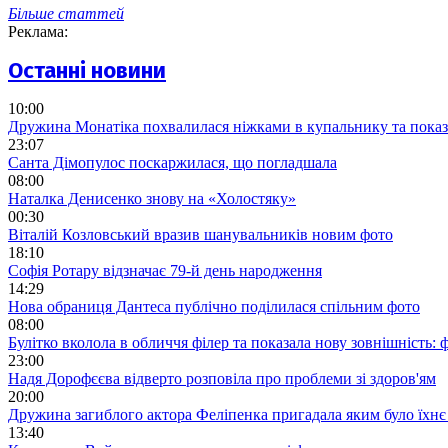
Більше статтей
Реклама:
Останні новини
10:00
Дружина Монатіка похвалилася ніжками в купальнику та показ
23:07
Санта Дімопулос поскаржилася, що погладшала
08:00
Наталка Денисенко знову на «Холостяку»
00:30
Віталій Козловський вразив шанувальників новим фото
18:10
Софія Ротару відзначає 79-й день народження
14:29
Нова обраниця Дантеса публічно поділилася спільним фото
08:00
Булітко вколола в обличчя філер та показала нову зовнішність: ф
23:00
Надя Дорофєєва відверто розповіла про проблеми зі здоров'ям
20:00
Дружина загиблого актора Феліпенка пригадала яким було їхнє 
13:40