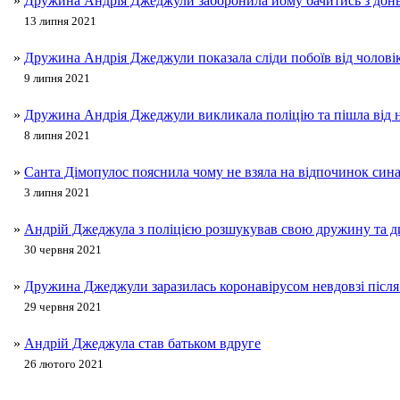
»
Дружина Андрія Джеджули заборонила йому бачитись з дон
13 липня 2021
»
Дружина Андрія Джеджули показала сліди побоїв від чолові
9 липня 2021
»
Дружина Андрія Джеджули викликала поліцію та пішла від 
8 липня 2021
»
Санта Дімопулос пояснила чому не взяла на відпочинок си
3 липня 2021
»
Андрій Джеджула з поліцією розшукував свою дружину та 
30 червня 2021
»
Дружина Джеджули заразилась коронавірусом невдовзі після
29 червня 2021
»
Андрій Джеджула став батьком вдруге
26 лютого 2021