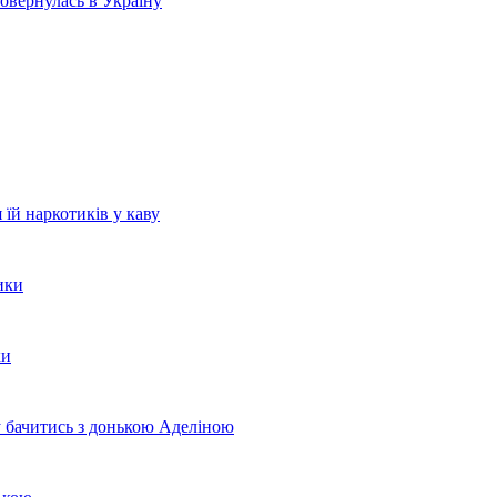
овернулась в Україну
їй наркотиків у каву
ики
ки
 бачитись з донькою Аделіною