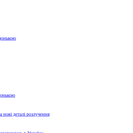
 донькою
 донькою
а нові деталі розлучення