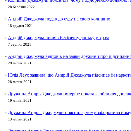
»
Колишня Джеджули пояснила, чому з однорічною донькою п
28 березня 2022
»
Андрій Джеджула подав до суду на свою колишню
18 грудня 2021
»
Андрій Джеджула привів 6-місячну доньку у храм
7 серпня 2021
»
Андрій Джеджула відповів на заяви дружини про підсипання 
29 липня 2021
»
Юлія Леус заявила, що Андрій Джеджула підсипав їй наркот
28 липня 2021
»
Дружина Андрія Джеджули вперше показала обличчя донеч
19 липня 2021
»
Дружина Андрія Джеджули пояснила, чому заборонила йому
13 липня 2021