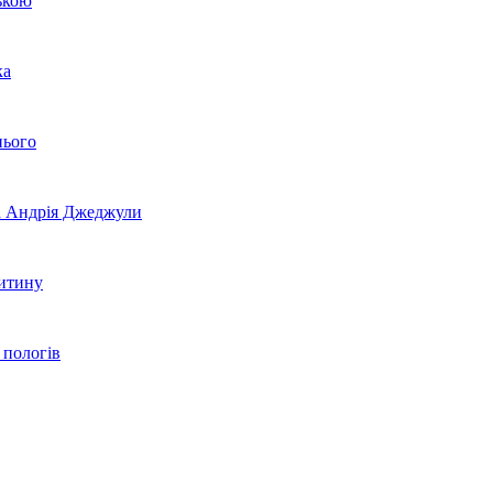
ькою
ка
нього
на Андрія Джеджули
дитину
 пологів