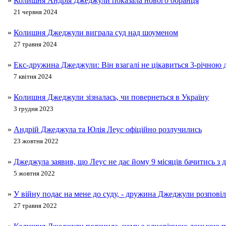
»
Колишня Андрія Джеджули показала нового обранця
21 червня 2024
»
Колишня Джеджули виграла суд над шоуменом
27 травня 2024
»
Екс-дружина Джеджули: Він взагалі не цікавиться 3-річною
7 квітня 2024
»
Колишня Джеджули зізналась, чи повернеться в Україну
3 грудня 2023
»
Андрій Джеджула та Юлія Леус офіційно розлучились
23 жовтня 2022
»
Джеджула заявив, що Леус не дає йому 9 місяців бачитись з
5 жовтня 2022
»
У війну подає на мене до суду, - дружина Джеджули розповіл
27 травня 2022