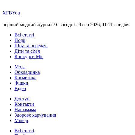
Х
FB
You
перший модний журнал /
Сьогодні - 9 сер 2026, 11:11 -
неділя
Всі статті
Події
Шоу та передачі
Діти та сім'я
Конкурси Міс
Мода
Обкладинка
Косметика
Фішки
Відео
Доступ
Контакти
Нашамама
Здорове харчування
Міледі
Всі статті