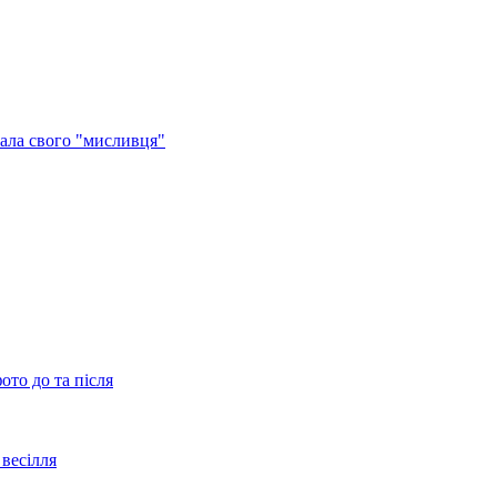
ала свого "мисливця"
ото до та після
весілля