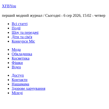
Х
FB
You
перший модний журнал /
Сьогодні - 6 сер 2026, 15:02 -
четвер
Всі статті
Події
Шоу та передачі
Діти та сім'я
Конкурси Міс
Мода
Обкладинка
Косметика
Фішки
Відео
Доступ
Контакти
Нашамама
Здорове харчування
Міледі