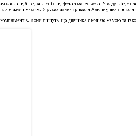
ам вона опублікувала спільну фото з маленькою. У кадрі Леус п
ла ніжний макіяж. У руках жінка тримала Аделіну, яка постала 
 компліментів. Вони пишуть, що дівчинка є копією мамою та так