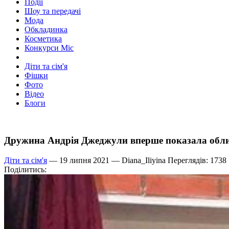
Події
Шоу та передачі
Мода
Обкладинка
Косметика
Конкурси Міс
Діти та сім'я
Фішки
Фото
Відео
Блоги
Дружина Андрія Джеджули вперше показала обл
Діти та сім'я
— 19 липня 2021 —
Diana_Iliyina
Переглядів: 1738
Поділитись: