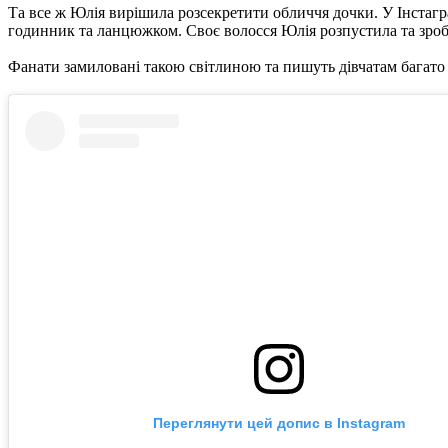
Та все ж Юлія вирішила розсекретити обличчя дочки. У Інстагр
годинник та ланцюжком. Своє волосся Юлія розпустила та зроби
Фанати замиловані такою світлиною та пишуть дівчатам багато
Переглянути цей допис в Instagram