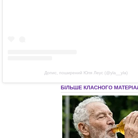
Допис, поширений Юля Леус (@yla__yla)