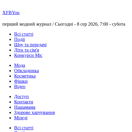
Х
FB
You
перший модний журнал /
Сьогодні - 8 сер 2026, 7:00 -
субота
Всі статті
Події
Шоу та передачі
Діти та сім'я
Конкурси Міс
Мода
Обкладинка
Косметика
Фішки
Відео
Доступ
Контакти
Нашамама
Здорове харчування
Міледі
Всі статті