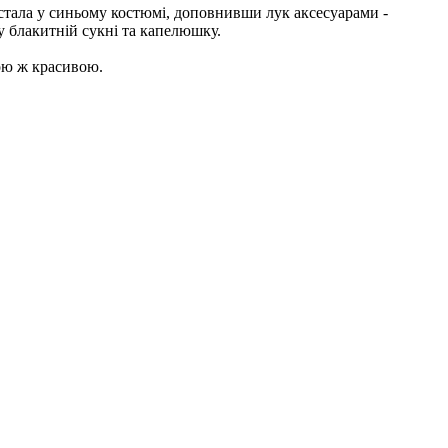
остала у синьому костюмі, доповнивши лук аксесуарами -
у блакитній сукні та капелюшку.
ою ж красивою.