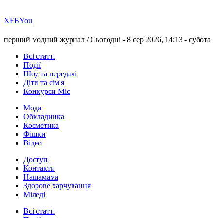
Х
FB
You
перший модний журнал /
Сьогодні - 8 сер 2026, 14:13 -
субота
Всі статті
Події
Шоу та передачі
Діти та сім'я
Конкурси Міс
Мода
Обкладинка
Косметика
Фішки
Відео
Доступ
Контакти
Нашамама
Здорове харчування
Міледі
Всі статті