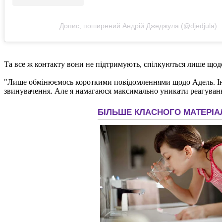
Допис, поширений Андрій Джеджула (@djedjula)
Та все ж контакту вони не підтримують, спілкуються лише щодо
"Лише обмінюємось короткими повідомленнями щодо Адель. Іноді 
звинувачення. Але я намагаюся максимально уникати реагуванн