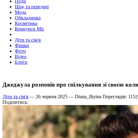
Події
Шоу та передачі
Мода
Обкладинка
Косметика
Конкурси Міс
Діти та сім'я
Фішки
Фото
Відео
Блоги
Джеджула розповів про спілкування зі своєю ко
Діти та сім'я
— 26 червня 2025 —
Diana_Iliyina
Переглядів: 1152
Поділитись: