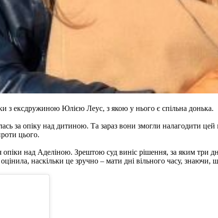
 з ексдружиною Юлією Леус, з якою у нього є спільна донька.
дилась за опіку над дитиною. Та зараз вони змогли налагодити ц
проти цього.
 опіки над Аделіною. Зрештою суд виніс рішення, за яким три дн
 оцінила, наскільки це зручно – мати дні вільного часу, знаючи, 