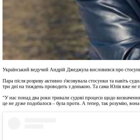
Український ведучий Андрій Джеджула висловився про стосунки
Пара після розриву активно з'ясовувала стосунки та навіть су
три дні на тиждень проводить з донькою. Та сама Юлія вже не 
"У нас понад два роки тривали судові процеси щодо визначення
це не дуже подобалося – була проти. А тепер, так розумію, вона