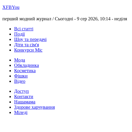
Х
FB
You
перший модний журнал /
Сьогодні - 9 сер 2026, 10:14 -
неділя
Всі статті
Події
Шоу та передачі
Діти та сім'я
Конкурси Міс
Мода
Обкладинка
Косметика
Фішки
Відео
Доступ
Контакти
Нашамама
Здорове харчування
Міледі