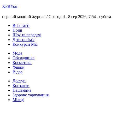
Х
FB
You
перший модний журнал /
Сьогодні - 8 сер 2026, 7:54 -
субота
Всі статті
Події
Шоу та передачі
Діти та сім'я
Конкурси Міс
Мода
Обкладинка
Косметика
Фішки
Відео
Доступ
Контакти
Нашамама
Здорове харчування
Міледі