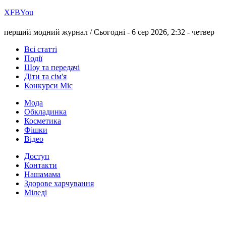
Х
FB
You
перший модний журнал /
Сьогодні - 6 сер 2026, 2:32 -
четвер
Всі статті
Події
Шоу та передачі
Діти та сім'я
Конкурси Міс
Мода
Обкладинка
Косметика
Фішки
Відео
Доступ
Контакти
Нашамама
Здорове харчування
Міледі