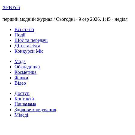
Х
FB
You
перший модний журнал /
Сьогодні - 9 сер 2026, 1:45 -
неділя
Всі статті
Події
Шоу та передачі
Діти та сім'я
Конкурси Міс
Мода
Обкладинка
Косметика
Фішки
Відео
Доступ
Контакти
Нашамама
Здорове харчування
Міледі