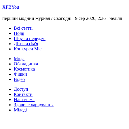
Х
FB
You
перший модний журнал /
Сьогодні - 9 сер 2026, 2:36 -
неділя
Всі статті
Події
Шоу та передачі
Діти та сім'я
Конкурси Міс
Мода
Обкладинка
Косметика
Фішки
Відео
Доступ
Контакти
Нашамама
Здорове харчування
Міледі