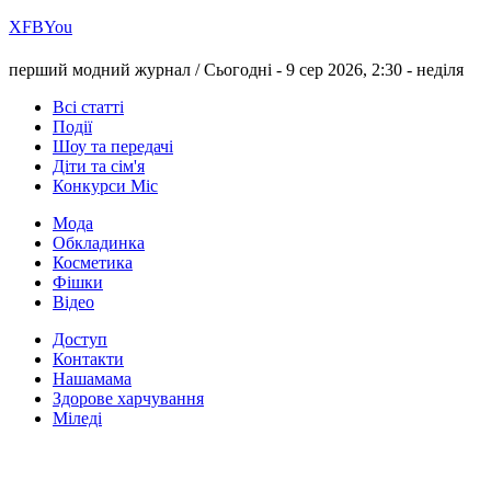
Х
FB
You
перший модний журнал /
Сьогодні - 9 сер 2026, 2:30 -
неділя
Всі статті
Події
Шоу та передачі
Діти та сім'я
Конкурси Міс
Мода
Обкладинка
Косметика
Фішки
Відео
Доступ
Контакти
Нашамама
Здорове харчування
Міледі