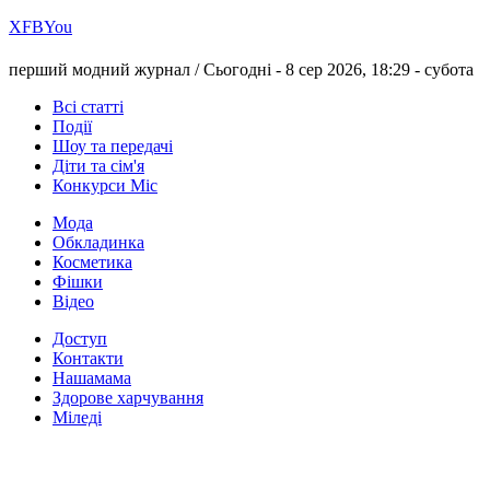
Х
FB
You
перший модний журнал /
Сьогодні - 8 сер 2026, 18:29 -
субота
Всі статті
Події
Шоу та передачі
Діти та сім'я
Конкурси Міс
Мода
Обкладинка
Косметика
Фішки
Відео
Доступ
Контакти
Нашамама
Здорове харчування
Міледі