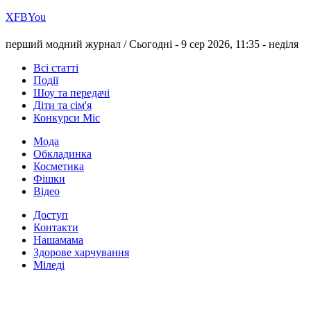
Х
FB
You
перший модний журнал /
Сьогодні - 9 сер 2026, 11:35 -
неділя
Всі статті
Події
Шоу та передачі
Діти та сім'я
Конкурси Міс
Мода
Обкладинка
Косметика
Фішки
Відео
Доступ
Контакти
Нашамама
Здорове харчування
Міледі