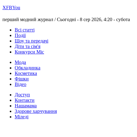
Х
FB
You
перший модний журнал /
Сьогодні - 8 сер 2026, 4:20 -
субота
Всі статті
Події
Шоу та передачі
Діти та сім'я
Конкурси Міс
Мода
Обкладинка
Косметика
Фішки
Відео
Доступ
Контакти
Нашамама
Здорове харчування
Міледі