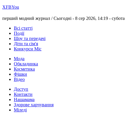
Х
FB
You
перший модний журнал /
Сьогодні - 8 сер 2026, 14:19 -
субота
Всі статті
Події
Шоу та передачі
Діти та сім'я
Конкурси Міс
Мода
Обкладинка
Косметика
Фішки
Відео
Доступ
Контакти
Нашамама
Здорове харчування
Міледі