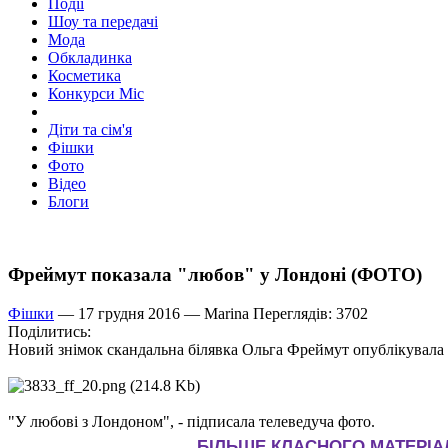
Події
Шоу та передачі
Мода
Обкладинка
Косметика
Конкурси Міс
Діти та сім'я
Фішки
Фото
Відео
Блоги
Фреймут показала "любов" у Лондоні (ФОТО)
Фішки
— 17 грудня 2016 —
Marina
Переглядів: 3702
Поділитись:
Новий знімок скандальна білявка Ольга Фреймут опублікувала на
"У любові з Лондоном", - підписала телеведуча фото.