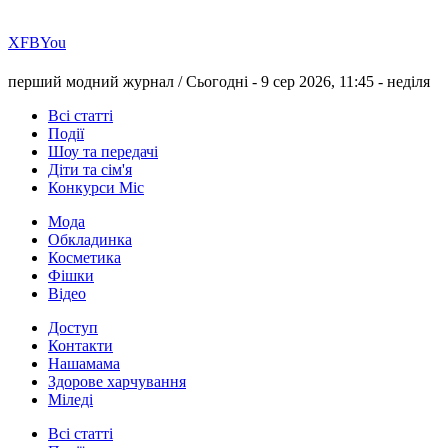
Х
FB
You
перший модний журнал /
Сьогодні - 9 сер 2026, 11:45 -
неділя
Всі статті
Події
Шоу та передачі
Діти та сім'я
Конкурси Міс
Мода
Обкладинка
Косметика
Фішки
Відео
Доступ
Контакти
Нашамама
Здорове харчування
Міледі
Всі статті