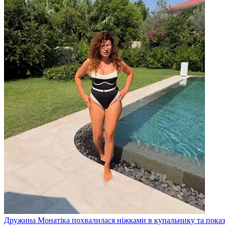
Дружина Монатіка похвалилася ніжками в купальнику та показ