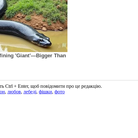
ь Ctrl + Enter, щоб повідомити про це редакцію.
он
,
любов
,
лебеді
,
фішки
,
фото