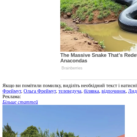
Якщо ви помітили помилку, виділіть необхідний текст і натисніт
Фреймут
,
Ольга Фреймут
,
телеведуча
,
білявка
,
відпочинок
,
Лнд
Реклама:
Більше статтей