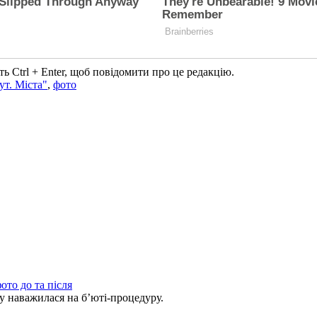
ь Ctrl + Enter, щоб повідомити про це редакцію.
т. Міста"
,
фото
ото до та після
ву наважилася на б’юті-процедуру.