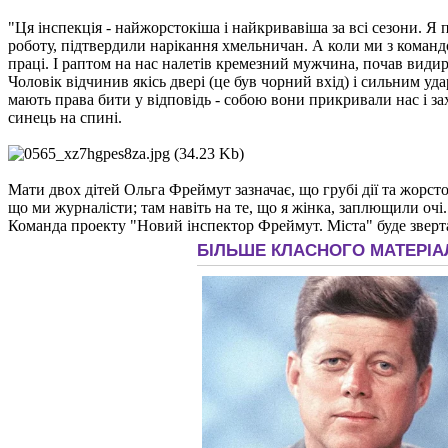
"Ця інспекція - найжорстокіша і найкривавіша за всі сезони. Я
роботу, підтвердили нарікання хмельничан. А коли ми з команд
праці. І раптом на нас налетів кремезний мужчина, почав видир
Чоловік відчинив якісь двері (це був чорний вхід) і сильним уд
мають права бити у відповідь - собою вони прикривали нас і за
синець на спині.
Мати двох дітей Ольга Фреймут зазначає, що грубі дії та жорст
що ми журналісти; там навіть на те, що я жінка, заплющили очі.
Команда проекту "Новий інспектор Фреймут. Міста" буде зверт