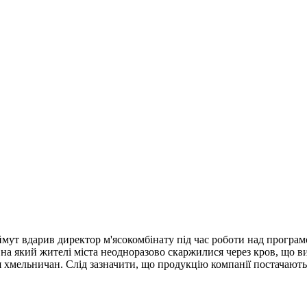
ут вдарив директор м'ясокомбінату під час роботи над програм
на який жителі міста неодноразово скаржилися через кров, що вит
ня хмельничан. Слід зазначити, що продукцію компанії постачаю