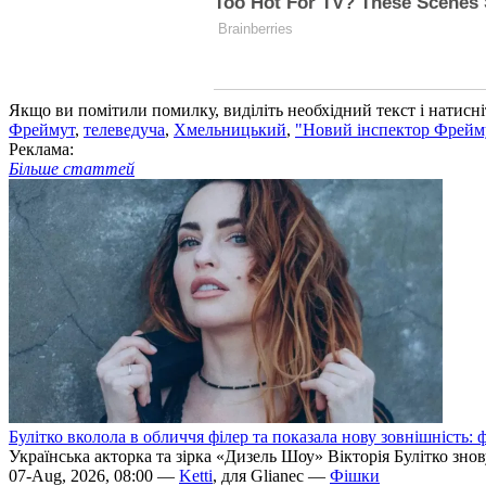
Якщо ви помітили помилку, виділіть необхідний текст і натисніт
Фреймут
,
телеведуча
,
Хмельницький
,
"Новий інспектор Фрейму
Реклама:
Більше статтей
Булітко вколола в обличчя філер та показала нову зовнішність: ф
Українська акторка та зірка «Дизель Шоу» Вікторія Булітко зно
07-Aug, 2026, 08:00 —
Ketti
, для Glianec —
Фішки