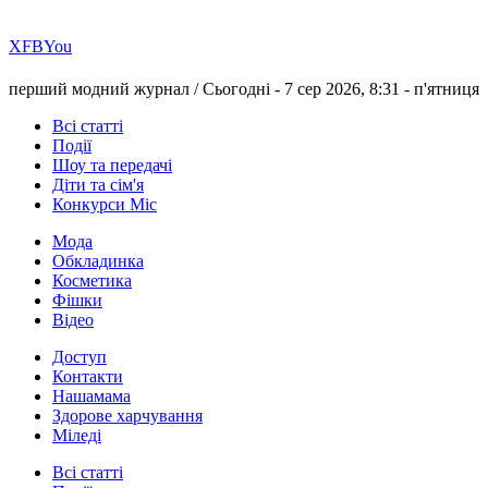
Х
FB
You
перший модний журнал /
Сьогодні - 7 сер 2026, 8:31 -
п'ятниця
Всі статті
Події
Шоу та передачі
Діти та сім'я
Конкурси Міс
Мода
Обкладинка
Косметика
Фішки
Відео
Доступ
Контакти
Нашамама
Здорове харчування
Міледі
Всі статті