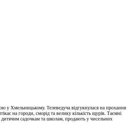
ою у Хмельницькому. Телеведуча відгукнулася на прохання
ікає на городи, сморід та велику кількість щурів. Таємні
ть дитячим садочкам та школам, продають у чисельних