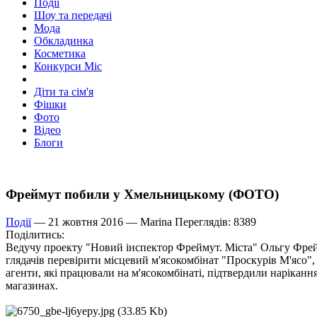
Події
Шоу та передачі
Мода
Обкладинка
Косметика
Конкурси Міс
Діти та сім'я
Фішки
Фото
Відео
Блоги
Фреймут побили у Хмельницькому (ФОТО)
Події
— 21 жовтня 2016 —
Marina
Переглядів: 8389
Поділитись:
Ведучу проекту "Новий інспектор Фреймут. Міста" Ольгу Фрейм
глядачів перевірити місцевий м'ясокомбінат "Проскурів М'ясо", 
агенти, які працювали на м'ясокомбінаті, підтвердили нарікан
магазинах.