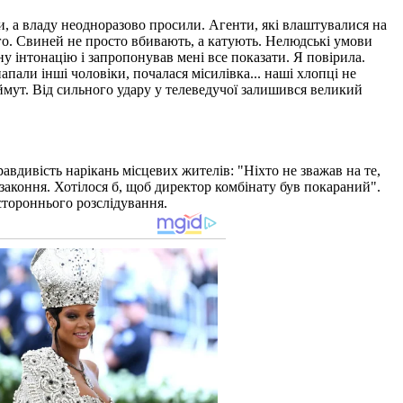
ти, а владу неодноразово просили. Агенти, які влаштувалися на
го. Свиней не просто вбивають, а катують. Нелюдські умови
у інтонацію і запропонував мені все показати. Я повірила.
пали інші чоловіки, почалася місилівка... наші хлопці не
еймут. Від сильного удару у телеведучої залишився великий
вдивість нарікань місцевих жителів: "Ніхто не зважав на те,
ззаконня. Хотілося б, щоб директор комбінату був покараний".
стороннього розслідування.