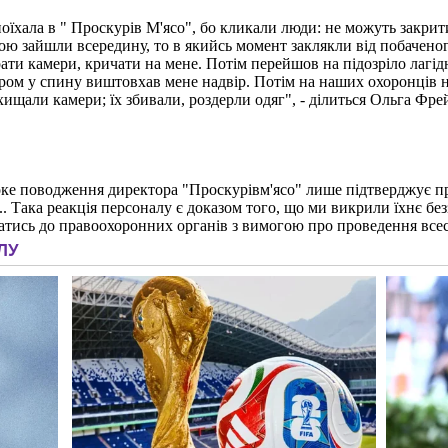
 поїхала в " Проскурів М'ясо", бо кликали люди: не можуть закри
ою зайшли всередину, то в якийсь момент заклякли від побачено
ати камери, кричати на мене. Потім перейшов на підозріло лагідн
аром у спину виштовхав мене надвір. Потім на наших охоронців на
хищали камери; їх збивали, роздерли одяг", - ділиться Ольга Фр
оке поводження директора "Проскурівм'ясо" лише підтверджує пра
.. Така реакція персоналу є доказом того, що ми викрили їхнє бе
атись до правоохоронних органів з вимогою про проведення все