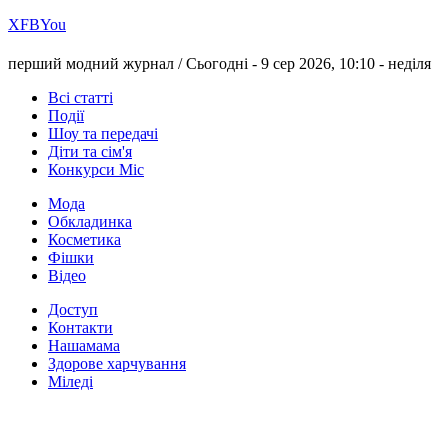
Х
FB
You
перший модний журнал /
Сьогодні - 9 сер 2026, 10:10 -
неділя
Всі статті
Події
Шоу та передачі
Діти та сім'я
Конкурси Міс
Мода
Обкладинка
Косметика
Фішки
Відео
Доступ
Контакти
Нашамама
Здорове харчування
Міледі