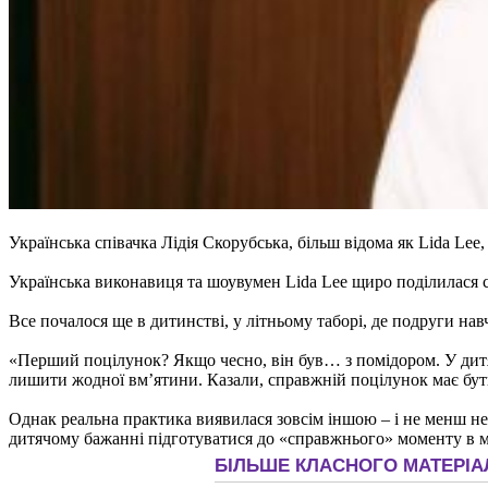
Українська співачка Лідія Скорубська, більш відома як Lida Lee
Українська виконавиця та шоувумен Lida Lee щиро поділилася 
Все почалося ще в дитинстві, у літньому таборі, де подруги нав
«Перший поцілунок? Якщо чесно, він був… з помідором. У дитяч
лишити жодної вм’ятини. Казали, справжній поцілунок має бути
Однак реальна практика виявилася зовсім іншою – і не менш нес
дитячому бажанні підготуватися до «справжнього» моменту в 