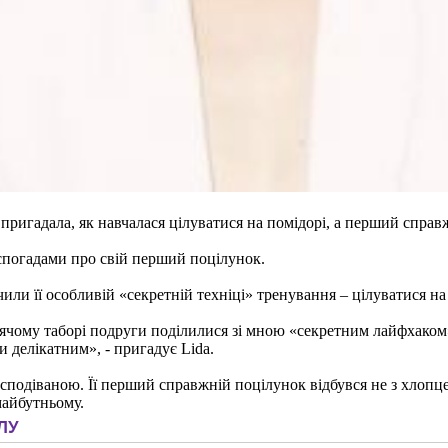
, пригадала, як навчалася цілуватися на помідорі, а перший справ
спогадами про свій перший поцілунок.
чили її особливій «секретній техніці» тренування – цілуватися на
ому таборі подруги поділилися зі мною «секретним лайфхаком»: 
 делікатним», - пригадує Lida.
подіваною. Її перший справжній поцілунок відбувся не з хлопцем
майбутньому.