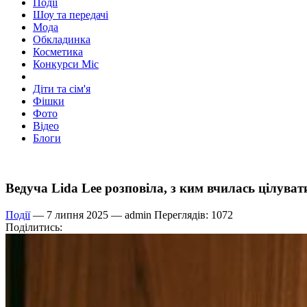
Події
Шоу та передачі
Мода
Обкладинка
Косметика
Конкурси Міс
Діти та сім'я
Фішки
Фото
Відео
Блоги
Ведуча Lida Lee розповіла, з ким вчилась цілуват
Події
— 7 липня 2025 —
admin
Переглядів: 1072
Поділитись: