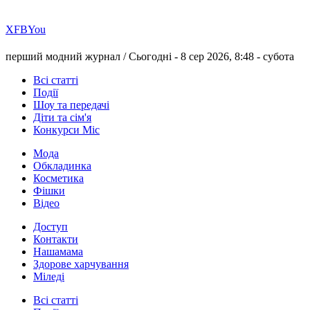
Х
FB
You
перший модний журнал /
Сьогодні - 8 сер 2026, 8:48 -
субота
Всі статті
Події
Шоу та передачі
Діти та сім'я
Конкурси Міс
Мода
Обкладинка
Косметика
Фішки
Відео
Доступ
Контакти
Нашамама
Здорове харчування
Міледі
Всі статті