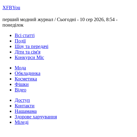
Х
FB
You
перший модний журнал /
Сьогодні - 10 сер 2026, 8:54 -
понеділок
Всі статті
Події
Шоу та передачі
Діти та сім'я
Конкурси Міс
Мода
Обкладинка
Косметика
Фішки
Відео
Доступ
Контакти
Нашамама
Здорове харчування
Міледі