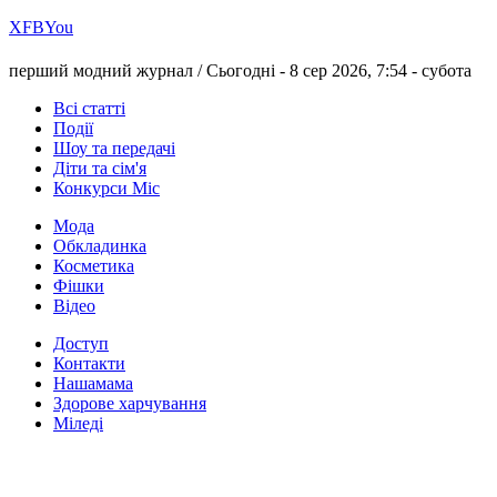
Х
FB
You
перший модний журнал /
Сьогодні - 8 сер 2026, 7:54 -
субота
Всі статті
Події
Шоу та передачі
Діти та сім'я
Конкурси Міс
Мода
Обкладинка
Косметика
Фішки
Відео
Доступ
Контакти
Нашамама
Здорове харчування
Міледі