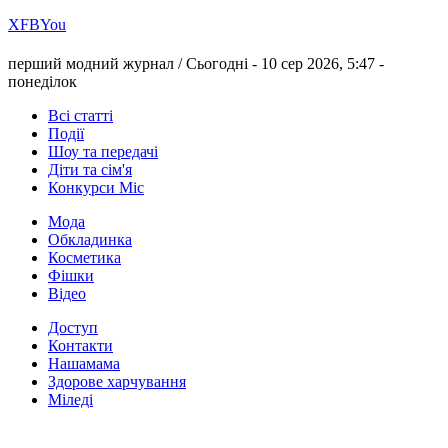
Х
FB
You
перший модний журнал /
Сьогодні - 10 сер 2026, 5:47 -
понеділок
Всі статті
Події
Шоу та передачі
Діти та сім'я
Конкурси Міс
Мода
Обкладинка
Косметика
Фішки
Відео
Доступ
Контакти
Нашамама
Здорове харчування
Міледі