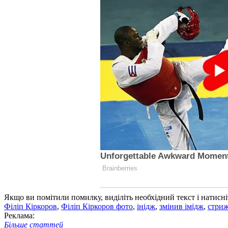
Якщо ви помітили помилку, виділіть необхідний текст і натисніт
Філіп Кіркоров
,
Філіп Кіркоров фото
,
інідж
,
змінив імідж
,
стри
Реклама:
Більше статтей