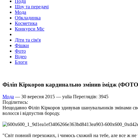
Події
Шоу та передачі
Мода
Обкладинка
Косметика
Конкурси Міс
Діти та сім'я
Фішки
Фото
Відео
Блоги
Філіп Кіркоров кардинально змінив імідж (ФОТО
Мода
— 30 вересня 2015 —
yulia
Переглядів: 3945
Поділитись:
Нещодавно Філіп Кіркоров здивував шанувальників змінами своє
волосся і відпустив бороду.
"Світ повний перехожих, і чимось схожий на тебе, але все ж не т