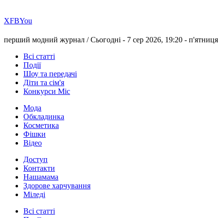
Х
FB
You
перший модний журнал /
Сьогодні - 7 сер 2026, 19:20 -
п'ятниця
Всі статті
Події
Шоу та передачі
Діти та сім'я
Конкурси Міс
Мода
Обкладинка
Косметика
Фішки
Відео
Доступ
Контакти
Нашамама
Здорове харчування
Міледі
Всі статті