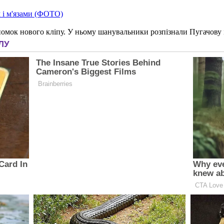
 і м'язами (ФОТО)
зйомок нового кліпу. У ньому шанувальники розпізнали Пугачову 