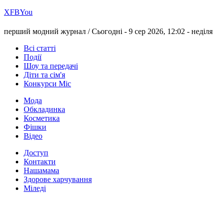
Х
FB
You
перший модний журнал /
Сьогодні - 9 сер 2026, 12:02 -
неділя
Всі статті
Події
Шоу та передачі
Діти та сім'я
Конкурси Міс
Мода
Обкладинка
Косметика
Фішки
Відео
Доступ
Контакти
Нашамама
Здорове харчування
Міледі