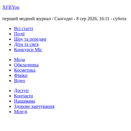
Х
FB
You
перший модний журнал /
Сьогодні - 8 сер 2026, 16:11 -
субота
Всі статті
Події
Шоу та передачі
Діти та сім'я
Конкурси Міс
Мода
Обкладинка
Косметика
Фішки
Відео
Доступ
Контакти
Нашамама
Здорове харчування
Міледі