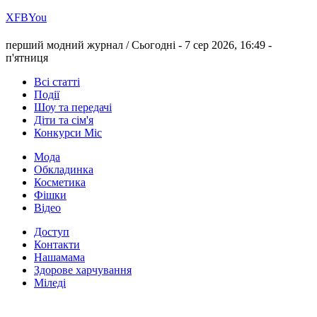
Х
FB
You
перший модний журнал /
Сьогодні - 7 сер 2026, 16:49 -
п'ятниця
Всі статті
Події
Шоу та передачі
Діти та сім'я
Конкурси Міс
Мода
Обкладинка
Косметика
Фішки
Відео
Доступ
Контакти
Нашамама
Здорове харчування
Міледі