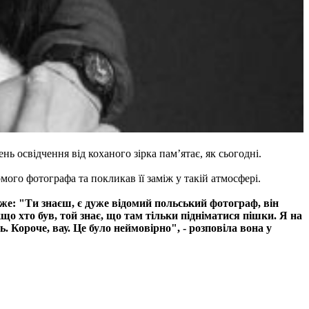
нь освідчення від коханого зірка пам’ятає, як сьогодні.
мого фотографа та покликав її заміж у такій атмосфері.
аже: "Ти знаєш, є дуже відомий польський фотограф, він
кщо хто був, той знає, що там тільки підніматися пішки. Я на
ь. Короче, вау. Це було неймовірно", - розповіла вона у