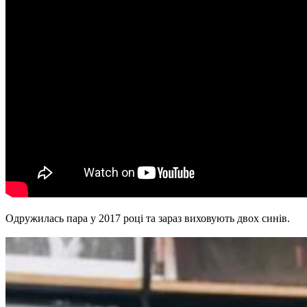
Одружилась пара у 2017 році та зараз виховують двох синів.