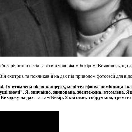
’яту річницю весілля зі свої чоловіком Бекіром. Виявилось, що де
ін схитрив та покликав її на дах під приводом фотосесії для відо
і, і я втомлена після концерту, мені телефонує помічниця і к
туші вночі". Я, звичайно, здивована, збентежена, втомлена. Я
 Виходжу на дах – а там Бекір. З квітами, з обручкою, тремтит