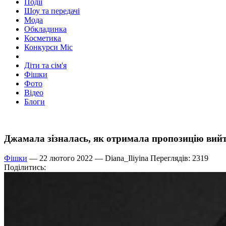
Події
Шоу та передачі
Мода
Обкладинка
Косметика
Конкурси Міс
Діти та сім'я
Фішки
Фото
Відео
Блоги
Джамала зізналась, як отримала пропозицію вийт
Фішки
— 22 лютого 2022 —
Diana_Iliyina
Переглядів: 2319
Поділитись: