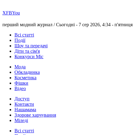
Х
FB
You
перший модний журнал /
Сьогодні - 7 сер 2026, 4:34 -
п'ятниця
Всі статті
Події
Шоу та передачі
Діти та сім'я
Конкурси Міс
Мода
Обкладинка
Косметика
Фішки
Відео
Доступ
Контакти
Нашамама
Здорове харчування
Міледі
Всі статті