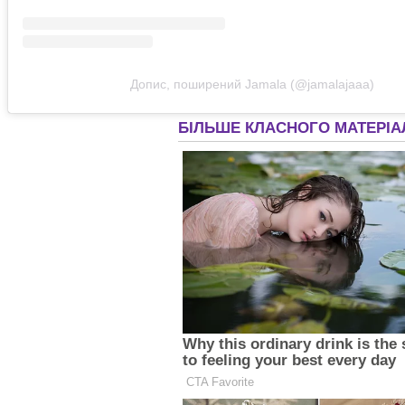
Допис, поширений Jamala (@jamalajaaa)