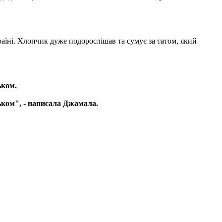
раїні. Хлопчик дуже подорослішав та сумує за татом, який
ьком.
тьком", - написала Джамала.