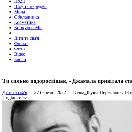
Події
Шоу та передачі
Мода
Обкладинка
Косметика
Конкурси Міс
Діти та сім'я
Фішки
Фото
Відео
Блоги
Ти сильно подорослішав, - Джамала привітала ст
Діти та сім'я
— 27 березня 2022 —
Diana_Iliyina
Переглядів: 185
Поділитись: