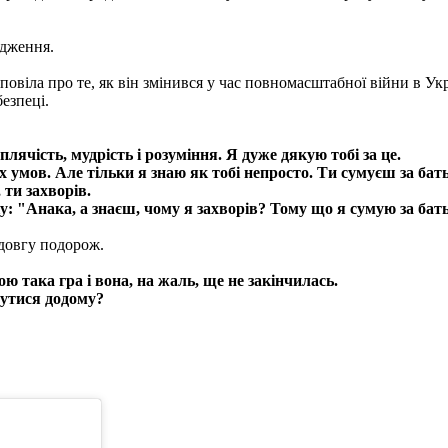
одження.
зповіла про те, як він змінився у час повномасштабної війни в Ук
езпеці.
ячість, мудрість і розуміння. Я дуже дякую тобі за це.
 умов. Але тільки я знаю як тобі непросто. Ти сумуєш за бат
 ти захворів.
ку: "Анака, а знаєш, чому я захворів? Тому що я сумую за ба
 довгу подорож.
ою така гра і вона, на жаль, ще не закінчилась.
нутися додому?