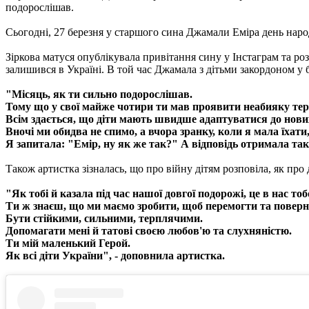
подорослішав.
Сьогодні, 27 березня у старшого сина Джамали Еміра день нар
Зіркова матуся опублікувала привітання сину у Інстаграм та ро
залишився в Україні. В той час Джамала з дітьми закордоном у б
"Місяць, як ти сильно подорослішав.
Тому що у свої майже чотири ти мав проявити неабияку терпл
Всім здається, що діти мають швидше адаптуватися до нових
Вночі ми обидва не спимо, а вчора зранку, коли я мала їхати,
Я запитала: "Емір, ну як же так?" А відповідь отримала та
Також артистка зізналась, що про війну дітям розповіла, як про
"Як тобі й казала під час нашої довгої подорожі, це в нас тоб
Ти ж знаєш, що ми маємо зробити, щоб перемогти та повер
Бути стійкими, сильними, терплячими.
Допомагати мені й татові своєю любов'ю та слухняністю.
Ти мій маленький Герой.
Як всі діти України", - доповнила артистка.