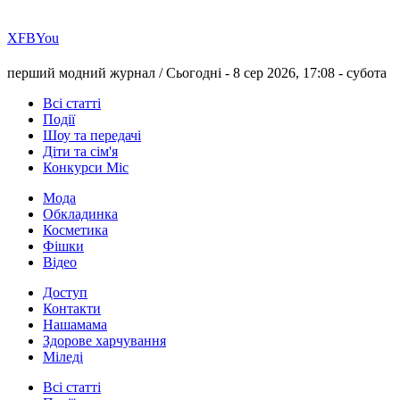
Х
FB
You
перший модний журнал /
Сьогодні - 8 сер 2026, 17:08 -
субота
Всі статті
Події
Шоу та передачі
Діти та сім'я
Конкурси Міс
Мода
Обкладинка
Косметика
Фішки
Відео
Доступ
Контакти
Нашамама
Здорове харчування
Міледі
Всі статті