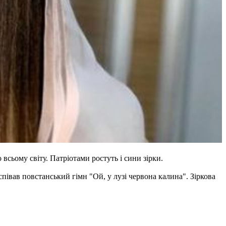
всьому світу. Патріотами ростуть і сини зірки.
півав повстанський гімн "Ой, у лузі червона калина". Зіркова