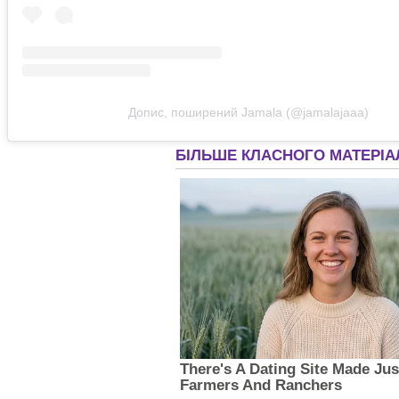
Допис, поширений Jamala (@jamalajaaa)