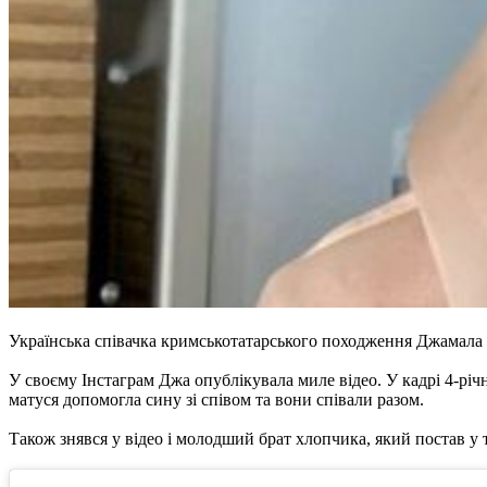
Українська співачка кримськотатарського походження Джамала ак
У своєму Інстаграм Джа опублікувала миле відео. У кадрі 4-річ
матуся допомогла сину зі співом та вони співали разом.
Також знявся у відео і молодший брат хлопчика, який постав у 