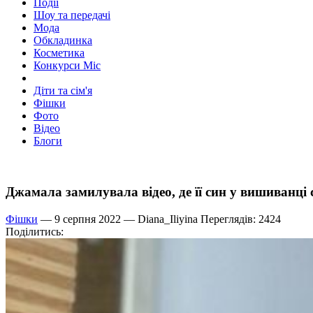
Події
Шоу та передачі
Мода
Обкладинка
Косметика
Конкурси Міс
Діти та сім'я
Фішки
Фото
Відео
Блоги
Джамала замилувала відео, де її син у вишиванці 
Фішки
— 9 серпня 2022 —
Diana_Iliyina
Переглядів: 2424
Поділитись: