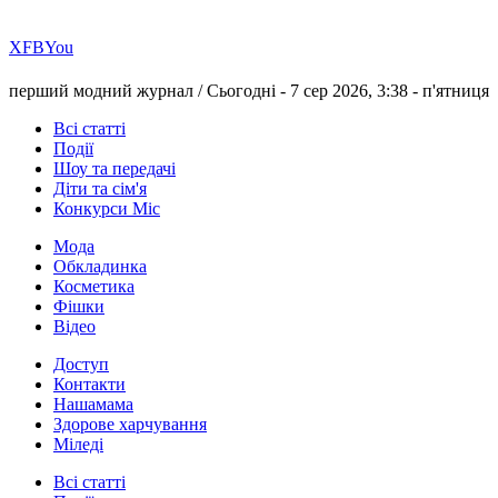
Х
FB
You
перший модний журнал /
Сьогодні - 7 сер 2026, 3:38 -
п'ятниця
Всі статті
Події
Шоу та передачі
Діти та сім'я
Конкурси Міс
Мода
Обкладинка
Косметика
Фішки
Відео
Доступ
Контакти
Нашамама
Здорове харчування
Міледі
Всі статті