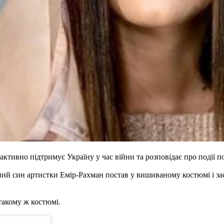
тивно підтримує Україну у час війни та розповідає про події по 
ний син артистки Емір-Рахман постав у вишиваному костюмі і зас
такому ж костюмі.