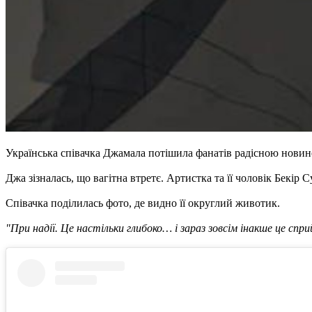
Українська співачка Джамала потішила фанатів радісною новиною
Джа зізналась, що вагітна втретє. Артистка та її чоловік Бекір
Співачка поділилась фото, де видно її округлий животик.
"При надії. Це настільки глибоко… і зараз зовсім інакше це сп