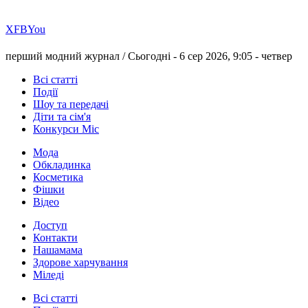
Х
FB
You
перший модний журнал /
Сьогодні - 6 сер 2026, 9:05 -
четвер
Всі статті
Події
Шоу та передачі
Діти та сім'я
Конкурси Міс
Мода
Обкладинка
Косметика
Фішки
Відео
Доступ
Контакти
Нашамама
Здорове харчування
Міледі
Всі статті