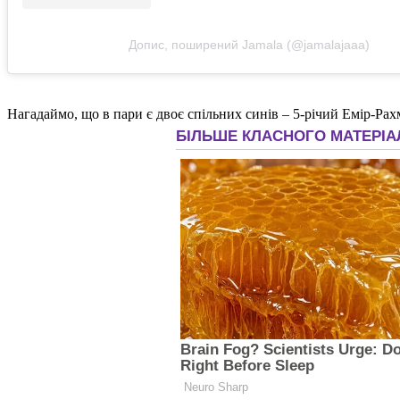
Допис, поширений Jamala (@jamalajaaa)
Нагадаймо, що в пари є двоє спільних синів – 5-річий Емір-Рах