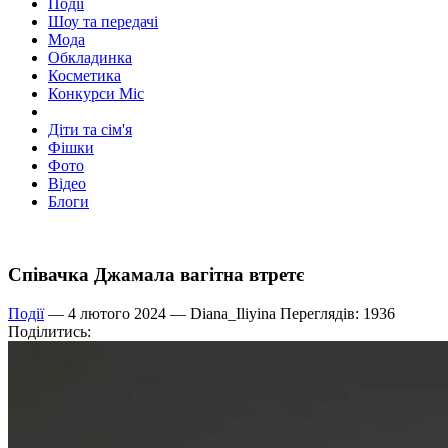
Події
Шоу та передачі
Мода
Обкладинка
Косметика
Конкурси Міс
Діти та сім'я
Фішки
Фото
Відео
Блоги
Співачка Джамала вагітна втретє
Події
— 4 лютого 2024 —
Diana_Iliyina
Переглядів: 1936
Поділитись: