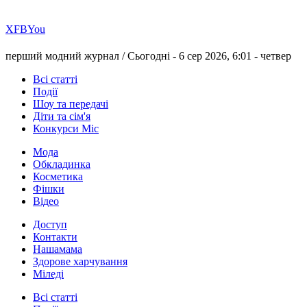
Х
FB
You
перший модний журнал /
Сьогодні - 6 сер 2026, 6:01 -
четвер
Всі статті
Події
Шоу та передачі
Діти та сім'я
Конкурси Міс
Мода
Обкладинка
Косметика
Фішки
Відео
Доступ
Контакти
Нашамама
Здорове харчування
Міледі
Всі статті