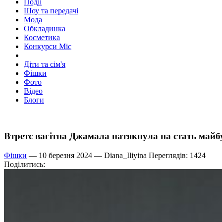
Події
Шоу та передачі
Мода
Обкладинка
Косметика
Конкурси Міс
Діти та сім'я
Фішки
Фото
Відео
Блоги
Втретє вагітна Джамала натякнула на стать майб
Фішки
— 10 березня 2024 —
Diana_Iliyina
Переглядів: 1424
Поділитись: