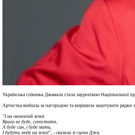
Українська співачка Джамала стала лауреаткою Національної прем
Артистка вийшла за нагородою та вирішила зацитувати рядки з
"І на оновленій землі
Врага не буде, супостата,
А буде син, і буде мати,
І будуть люде на землі", - сказала зі сцени Джа.