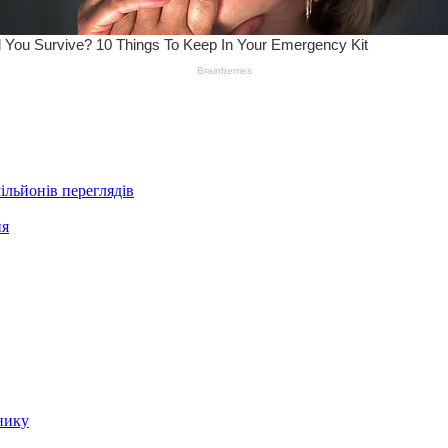
ільйонів переглядів
ня
нику