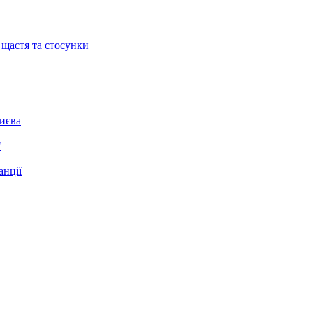
 щастя та стосунки
Києва
"
анції