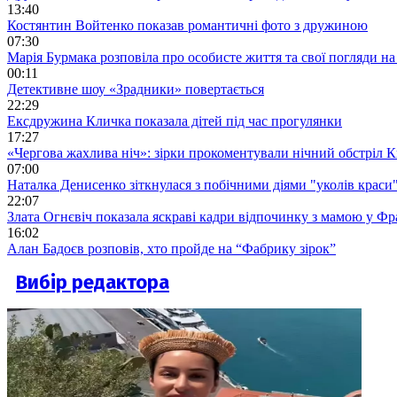
13:40
Костянтин Войтенко показав романтичні фото з дружиною
07:30
Марія Бурмака розповіла про особисте життя та свої погляди на
00:11
Детективне шоу «Зрадники» повертається
22:29
Ексдружина Кличка показала дітей під час прогулянки
17:27
«Чергова жахлива ніч»: зірки прокоментували нічний обстріл 
07:00
Наталка Денисенко зіткнулася з побічними діями "уколів краси
22:07
Злата Огнєвіч показала яскраві кадри відпочинку з мамою у Фр
16:02
Алан Бадоєв розповів, хто пройде на “Фабрику зірок”
Вибір редактора