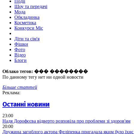
Події
Шоу та передачі
Мода
Обкладинка
Косметика
Конкурси Міс
Діти та сім'я
Фішки
Фото
Відео
Блоги
Облако тегов:
��� ��������
По данному тегу нет ни одной новости
Більше статтей
Реклама:
Останні новини
23:00
Надя Дорофєєва відверто розповіла про проблеми зі здоров'ям
20:00
Дружина загиблого актора Феліпенка пригадала яким було їхнє 