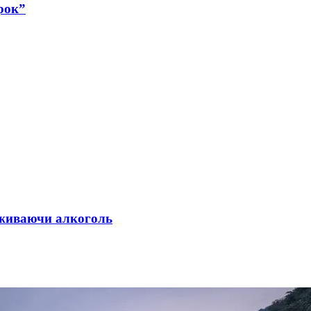
рок”
 вживаючи алкоголь