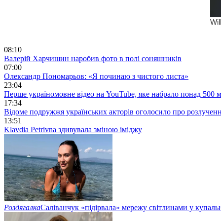
08:10
Валерій Харчишин наробив фото в полі соняшників
07:00
Олександр Пономарьов: «Я починаю з чистого листа»
23:04
Перше україномовне відео на YouTube, яке набрало понад 500 м
17:34
Відоме подружжя українських акторів оголосило про розлучен
13:51
Klavdia Petrivna здивувала зміною іміджу
Роздягалка
Саліванчук «підірвала» мережу світлинами у купаль