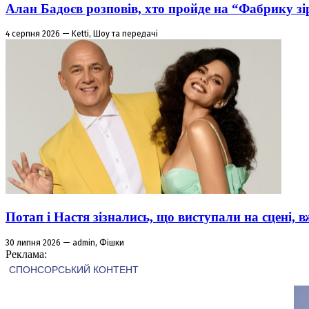
Алан Бадоєв розповів, хто пройде на “Фабрику зі
4 серпня 2026 — Ketti, Шоу та передачі
Потап і Настя зізнались, що виступали на сцені,
30 липня 2026 — admin, Фішки
Реклама: