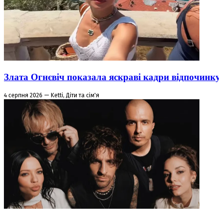
Злата Огнєвіч показала яскраві кадри відпочинк
4 серпня 2026 — Ketti, Діти та сім'я