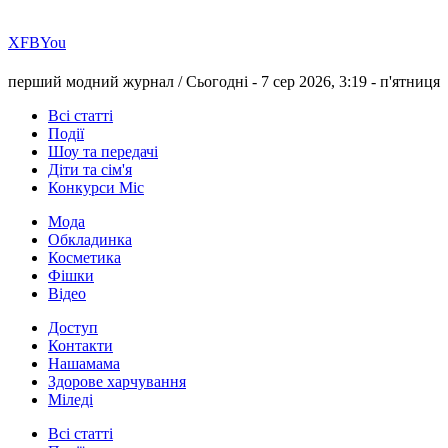
Х
FB
You
перший модний журнал /
Сьогодні - 7 сер 2026, 3:19 -
п'ятниця
Всі статті
Події
Шоу та передачі
Діти та сім'я
Конкурси Міс
Мода
Обкладинка
Косметика
Фішки
Відео
Доступ
Контакти
Нашамама
Здорове харчування
Міледі
Всі статті