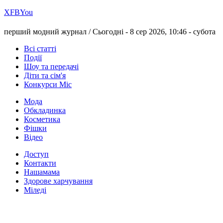
Х
FB
You
перший модний журнал /
Сьогодні - 8 сер 2026, 10:46 -
субота
Всі статті
Події
Шоу та передачі
Діти та сім'я
Конкурси Міс
Мода
Обкладинка
Косметика
Фішки
Відео
Доступ
Контакти
Нашамама
Здорове харчування
Міледі