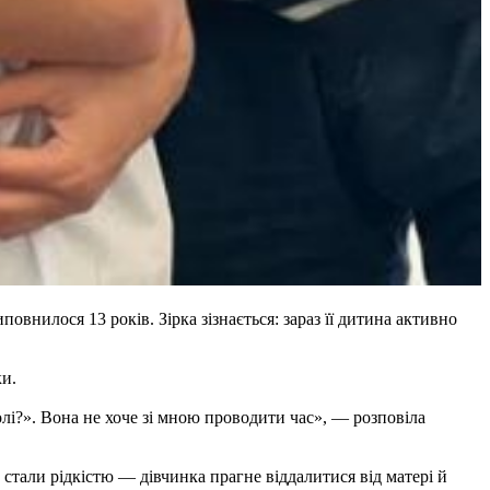
внилося 13 років. Зірка зізнається: зараз її дитина активно
и.
олі?». Вона не хоче зі мною проводити час», — розповіла
стали рідкістю — дівчинка прагне віддалитися від матері й