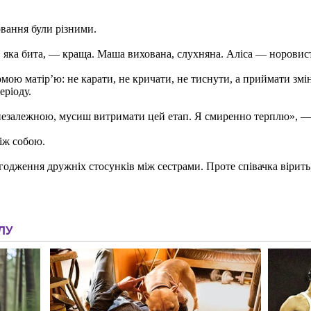
вання були різними.
а, яка бита, — краща. Маша вихована, слухняна. Аліса — норовис
мою матір’ю: не карати, не кричати, не тиснути, а приймати змін
еріоду.
незалежною, мусиш витримати цей етап. Я смиренно терплю», — з
між собою.
годження дружніх стосунків між сестрами. Проте співачка вірить,