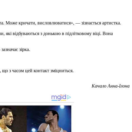
та. Може кричати, висловлюватися», — зізнається артистка.
и, які відбуваються з донькою в підлітковому віці. Вона
азначає зірка.
 що з часом цей контакт зміцниться.
Качало Анна-Ілона