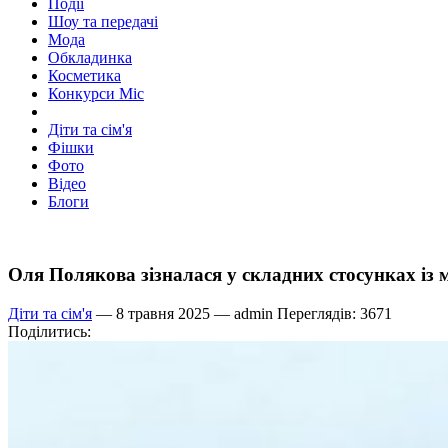
Події
Шоу та передачі
Мода
Обкладинка
Косметика
Конкурси Міс
Діти та сім'я
Фішки
Фото
Відео
Блоги
Оля Полякова зізналася у складних стосунках і
Діти та сім'я
— 8 травня 2025 —
admin
Переглядів: 3671
Поділитись: