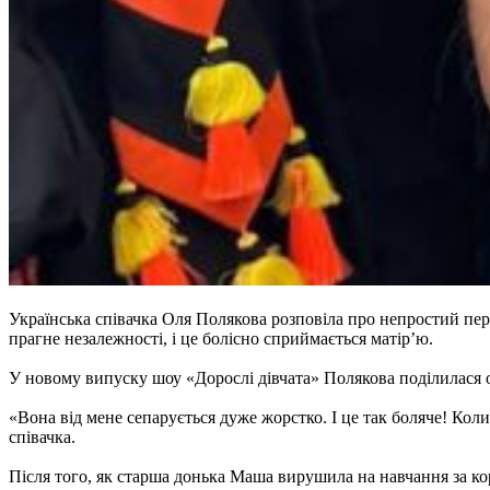
Українська співачка Оля Полякова розповіла про непростий пері
прагне незалежності, і це болісно сприймається матір’ю.
У новому випуску шоу «Дорослі дівчата» Полякова поділилася
«Вона від мене сепарується дуже жорстко. І це так боляче! Коли
співачка.
Після того, як старша донька Маша вирушила на навчання за ко