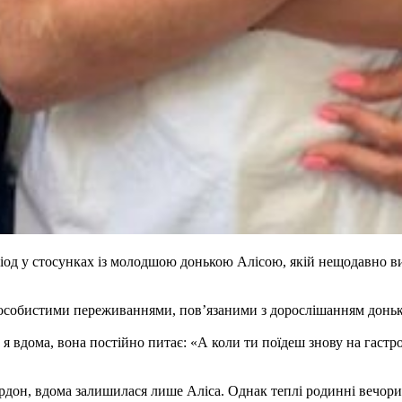
од у стосунках із молодшою донькою Алісою, якій нещодавно випо
 особистими переживаннями, пов’язаними з дорослішанням доньк
 я вдома, вона постійно питає: «А коли ти поїдеш знову на гастр
рдон, вдома залишилася лише Аліса. Однак теплі родинні вечори 