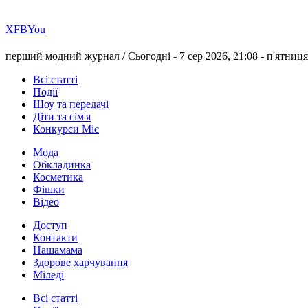
Х
FB
You
перший модний журнал /
Сьогодні - 7 сер 2026, 21:08 -
п'ятниця
Всі статті
Події
Шоу та передачі
Діти та сім'я
Конкурси Міс
Мода
Обкладинка
Косметика
Фішки
Відео
Доступ
Контакти
Нашамама
Здорове харчування
Міледі
Всі статті