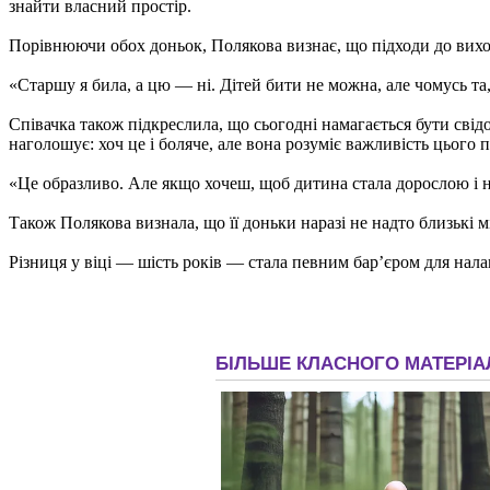
знайти власний простір.
Порівнюючи обох доньок, Полякова визнає, що підходи до вихо
«Старшу я била, а цю — ні. Дітей бити не можна, але чомусь т
Співачка також підкреслила, що сьогодні намагається бути свідо
наголошує: хоч це і боляче, але вона розуміє важливість цього п
«Це образливо. Але якщо хочеш, щоб дитина стала дорослою і 
Також Полякова визнала, що її доньки наразі не надто близькі 
Різниця у віці — шість років — стала певним бар’єром для нала