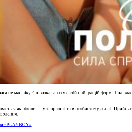
аса не має віку. Співачка зараз у своїй найкращій формі. І на в
ивається як ніколи — у творчості та в особистому житті. Прийнятт
оволення.
 для «PLAYBOY»