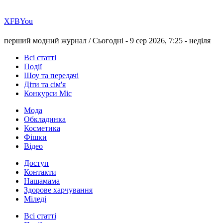
Х
FB
You
перший модний журнал /
Сьогодні - 9 сер 2026, 7:25 -
неділя
Всі статті
Події
Шоу та передачі
Діти та сім'я
Конкурси Міс
Мода
Обкладинка
Косметика
Фішки
Відео
Доступ
Контакти
Нашамама
Здорове харчування
Міледі
Всі статті