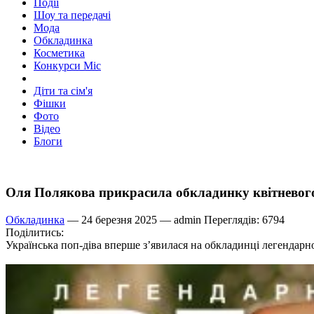
Події
Шоу та передачі
Мода
Обкладинка
Косметика
Конкурси Міс
Діти та сім'я
Фішки
Фото
Відео
Блоги
Оля Полякова прикрасила обкладинку квітневог
Обкладинка
— 24 березня 2025 —
admin
Переглядів: 6794
Поділитись:
Українська поп-діва вперше з’явилася на обкладинці легендарно