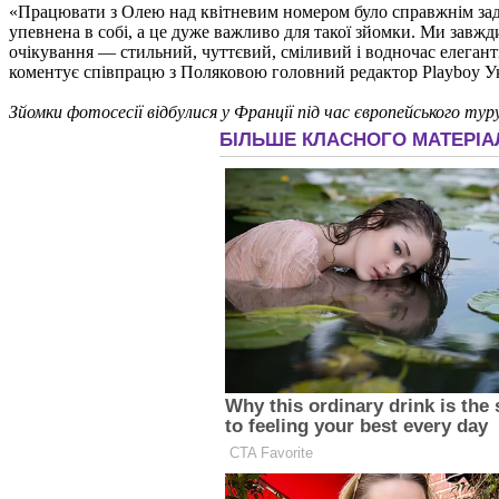
«Працювати з Олею над квітневим номером було справжнім задов
упевнена в собі, а це дуже важливо для такої зйомки. Ми завж
очікування — стильний, чуттєвий, сміливий і водночас елегант
коментує співпрацю з Поляковою головний редактор Playboy Ук
Зйомки фотосесії відбулися у Франції під час європейського 