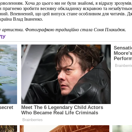
оленням. Хоча до цього ми не були знайомі, я відразу зрозумів,
ди прагнемо зробити весняну обкладинку яскравою та незабутньою
ний. Впевнений, що цей випуск стане особливим для читачів. Дя
раїна Влад Іваненко.
туру артистки. Фотографкою традиційно стала Соня Плакидюк.