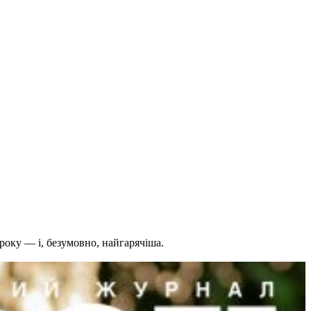
року — і, безумовно, найгарячіша.