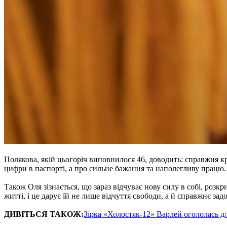
Полякова, якій цьогоріч виповнилося 46, доводить: справжня кр
цифри в паспорті, а про сильне бажання та наполегливу працю.
Також Оля зізнається, що зараз відчуває нову силу в собі, розкр
житті, і це дарує їй не лише відчуття свободи, а й справжнє зад
ДИВІТЬСЯ ТАКОЖ:
Зірка «Холостяк-12» Варлей огололась