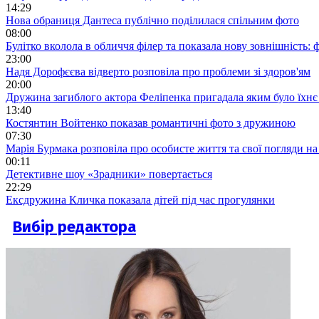
14:29
Нова обраниця Дантеса публічно поділилася спільним фото
08:00
Булітко вколола в обличчя філер та показала нову зовнішність: ф
23:00
Надя Дорофєєва відверто розповіла про проблеми зі здоров'ям
20:00
Дружина загиблого актора Феліпенка пригадала яким було їхнє 
13:40
Костянтин Войтенко показав романтичні фото з дружиною
07:30
Марія Бурмака розповіла про особисте життя та свої погляди на
00:11
Детективне шоу «Зрадники» повертається
22:29
Ексдружина Кличка показала дітей під час прогулянки
Вибір редактора