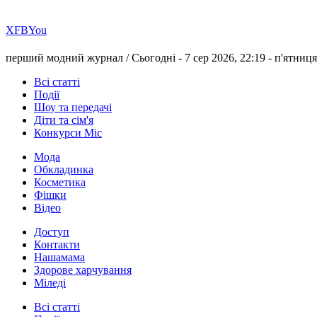
Х
FB
You
перший модний журнал /
Сьогодні - 7 сер 2026, 22:19 -
п'ятниця
Всі статті
Події
Шоу та передачі
Діти та сім'я
Конкурси Міс
Мода
Обкладинка
Косметика
Фішки
Відео
Доступ
Контакти
Нашамама
Здорове харчування
Міледі
Всі статті