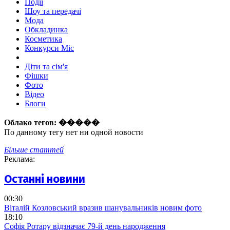
Події
Шоу та передачі
Мода
Обкладинка
Косметика
Конкурси Міс
Діти та сім'я
Фішки
Фото
Відео
Блоги
Облако тегов:
�����
По данному тегу нет ни одной новости
Більше статтей
Реклама:
Останні новини
00:30
Віталій Козловський вразив шанувальників новим фото
18:10
Софія Ротару відзначає 79-й день народження