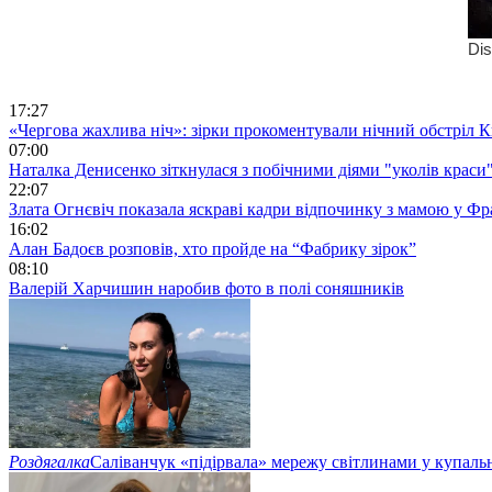
17:27
«Чергова жахлива ніч»: зірки прокоментували нічний обстріл 
07:00
Наталка Денисенко зіткнулася з побічними діями "уколів краси
22:07
Злата Огнєвіч показала яскраві кадри відпочинку з мамою у Фр
16:02
Алан Бадоєв розповів, хто пройде на “Фабрику зірок”
08:10
Валерій Харчишин наробив фото в полі соняшників
Роздягалка
Саліванчук «підірвала» мережу світлинами у купаль