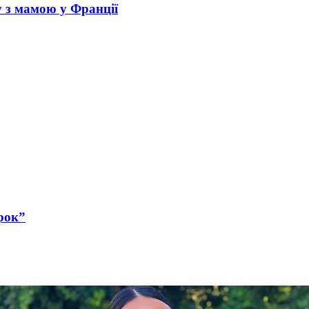
у з мамою у Франції
рок”