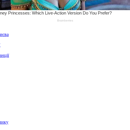
Києва
"
анції
нику