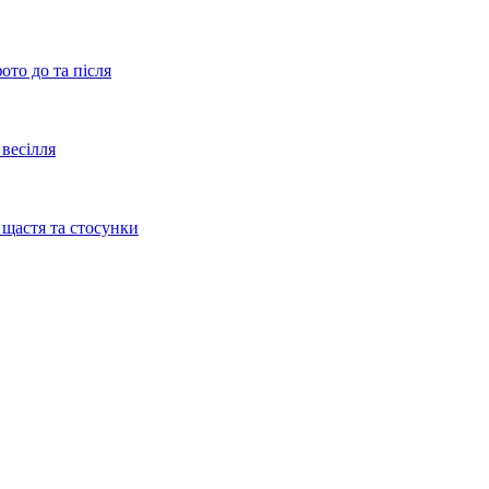
ото до та після
весілля
 щастя та стосунки