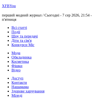
Х
FB
You
перший модний журнал /
Сьогодні - 7 сер 2026, 21:54 -
п'ятниця
Всі статті
Події
Шоу та передачі
Діти та сім'я
Конкурси Міс
Мода
Обкладинка
Косметика
Фішки
Відео
Доступ
Контакти
Нашамама
Здорове харчування
Міледі