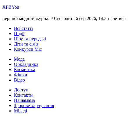
Х
FB
You
перший модний журнал /
Сьогодні - 6 сер 2026, 14:25 -
четвер
Всі статті
Події
Шоу та передачі
Діти та сім'я
Конкурси Міс
Мода
Обкладинка
Косметика
Фішки
Відео
Доступ
Контакти
Нашамама
Здорове харчування
Міледі