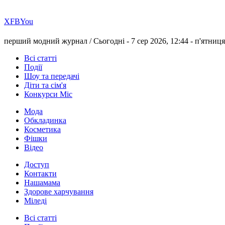
Х
FB
You
перший модний журнал /
Сьогодні - 7 сер 2026, 12:44 -
п'ятниця
Всі статті
Події
Шоу та передачі
Діти та сім'я
Конкурси Міс
Мода
Обкладинка
Косметика
Фішки
Відео
Доступ
Контакти
Нашамама
Здорове харчування
Міледі
Всі статті