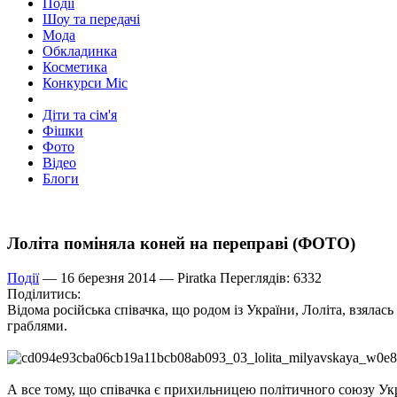
Події
Шоу та передачі
Мода
Обкладинка
Косметика
Конкурси Міс
Діти та сім'я
Фішки
Фото
Відео
Блоги
Лоліта поміняла коней на переправі (ФОТО)
Події
— 16 березня 2014 —
Piratka
Переглядів: 6332
Поділитись:
Відома російська співачка, що родом із України, Лоліта, взялас
граблями.
А все тому, що співачка є прихильницею політичного союзу Укр