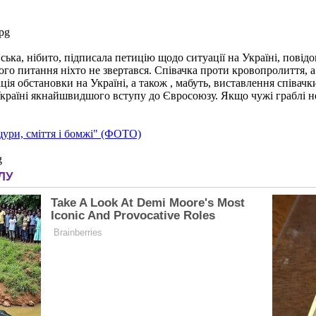
ська, нібито, підписала петицію щодо ситуації на Україні, повідо
ого питання ніхто не звертався. Співачка проти кровопролиття, а
ція обстановки на Україні, а також , мабуть, виставлення співачк
раїні якнайшвидшого вступу до Євросоюзу. Якщо чужі граблі не в
 щури, сміття і бомжі" (ФОТО)