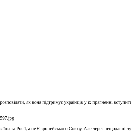
ь розповідати, як вона підтримує українців у їх прагненні вступ
аїни та Росії, а не Європейського Союзу. Але через нещодавні ч