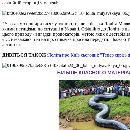
офіційній сторінці у мережі:
"У зв'язку з поширилися чуток про те, що співачка Лоліта Міляв
якими петиціями по ситуації в Україні. Офіційно до Лоліти з ць
цього приводу - вигадки провокаторів, метою яких є дестабіліза
ЄС, незважаючи ні на що, співачка просила передати: "Бажаю Ук
артистка.
ДИВІТЬСЯ ТАКОЖ:
Лоліта про Київ сьогодні: "Тепер скрізь