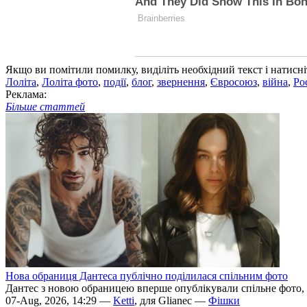
Якщо ви помітили помилку, виділіть необхідний текст і натисніт
Лоліта
,
Лоліта фото
,
події
,
блог
,
звернення
,
Євросоюз
,
війна
,
Ро
Реклама:
Більше статтей
Нова обраниця Дантеса публічно поділилася спільним фото
Дантес з новою обраницею вперше опублікували спільне фото,
07-Aug, 2026, 14:29 —
Ketti
, для Glianec —
Фішки