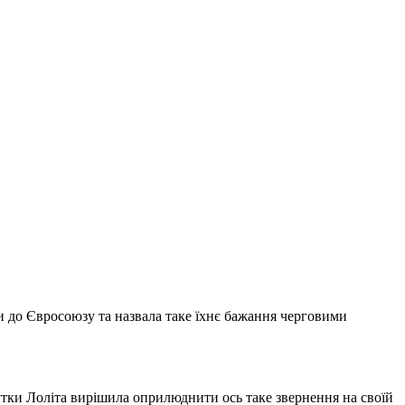
ити до Євросоюзу та назвала таке їхнє бажання черговими
утки Лоліта вирішила оприлюднити ось таке звернення на своїй