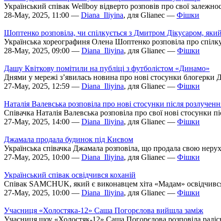
Український співак Wellboy відверто розповів про свої залежнос
28-May, 2025, 11:00 —
Diana_Iliyina
, для Glianec —
Фішки
Шоптенко розповіла, чи спілкується з Дмитром Дікусаром, яки
Українська хореографиня Олена Шоптенко розповіла про спілкув
28-May, 2025, 09:00 —
Diana_Iliyina
, для Glianec —
Фішки
Дашу Квіткову помітили на публіці з футболістом «Динамо»
Днями у мережі з’явилась новина про нові стосунки блогерки 
27-May, 2025, 12:59 —
Diana_Iliyina
, для Glianec —
Фішки
Наталія Валевська розповіла про нові стосунки після розлученн
Співачка Наталія Валевська розповіла про свої нові стосунки піс
27-May, 2025, 14:00 —
Diana_Iliyina
, для Glianec —
Фішки
Джамала продала будинок під Києвом
Українська співачка Джамала розповіла, що продала свою нерухо
27-May, 2025, 10:00 —
Diana_Iliyina
, для Glianec —
Фішки
Український співак освідчився коханій
Співак SAMCHUK, який є виконавцем хіта «Мадам» освідчився св
27-May, 2025, 10:00 —
Diana_Iliyina
, для Glianec —
Фішки
Учасниця «Холостяка-12» Саша Погорєлова вийшла заміж
Учасниця шоу «Холостяк-12» Саша Погорєлова розповіла радіс