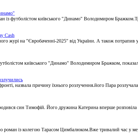
Динамо"
ан із футболістом київського "Динамо" Володимиром Бражком.Тр
my Cash
о журі на "Євробаченні-2025" від України. А також потрапив у 
футболістом київського "Динамо" Володимиром Бражком, показала
озлучились
нті, назвала причину їхнього розлучення.його Пара розлучалась
родився син Тимофій. Його дружина Катерина вперше розповіла пр
ро роман із колегою Тарасом Цимбалюком.Вже тривалий час у ме