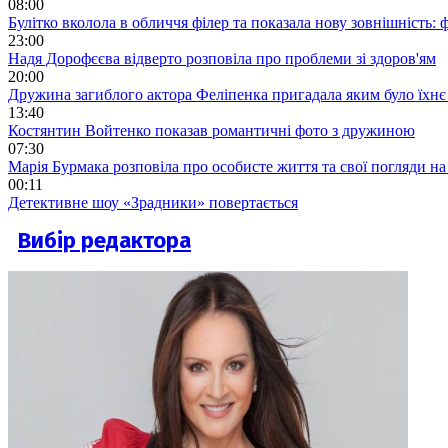
08:00
Булітко вколола в обличчя філер та показала нову зовнішність: ф
23:00
Надя Дорофєєва відверто розповіла про проблеми зі здоров'ям
20:00
Дружина загиблого актора Феліпенка пригадала яким було їхнє 
13:40
Костянтин Войтенко показав романтичні фото з дружиною
07:30
Марія Бурмака розповіла про особисте життя та свої погляди на
00:11
Детективне шоу «Зрадники» повертається
Вибір редактора