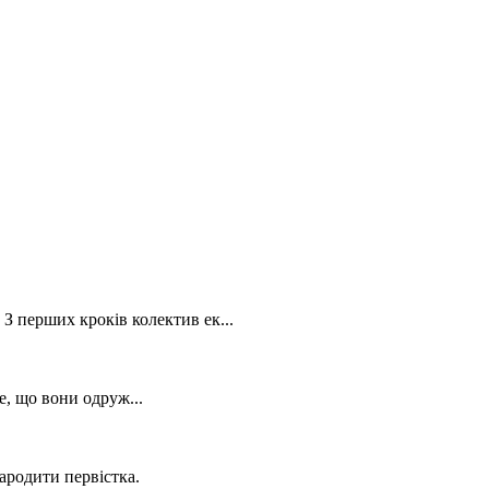
З перших кроків колектив ек...
е, що вони одруж...
ародити первістка.