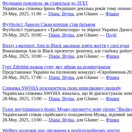
Федишин пояснила, як ставиться до ЛГБТ
Українська співачка Ірина Федишин декілька років тому опинила
29-May, 2025, 11:00 —
Diana_Iliyina
, для Glianec —
Фішки
Футболіст Данило Сікан вперше став батьком
Футболіст турецького «Трабзонспора» та збірної України Данил
29-May, 2025, 10:00 —
Diana_Iliyina
, для Glianec —
Події
Вихід з матриці: Ann in Black закликає взяти життя у свої руки
Виконавиця Ann in Black презентує іронічну, але глибоку роботу
28-May, 2025, 10:00 —
Diana_Iliyina
, для Glianec —
Фішки
Гурт Ziferblat назвав суму, яку зібрав на розмінування
Представники України на пісенному конкурсі «Євробачення-2025
28-May, 2025, 17:00 —
Diana_Iliyina
, для Glianec —
Фішки
Співачка SWOIIA розсекретила свою невиліковну хворобу
Українська співачка SWOIIA зізналась, що їй діагностували неви
28-May, 2025, 15:00 —
Diana_Iliyina
, для Glianec —
Фішки
Голос внутрішнього болю: Муаяд презентує нову пісню “Вилік
Український співак сирійського походження Муаяд, відомий завд
28-May, 2025, 13:00 —
Diana_Iliyina
, для Glianec —
Фішки
Wellboy розповів про лікування в реабілітаційному центрі