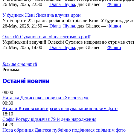
26-May, 2025, 22:30 —
Diana_Iliyina
, для Glianec —
Фішки
У будинок Жені Яновича влучив дрон
У ніч проти 25 травня росіяни обстріляли Київ. У будинок, д
26-May, 2025, 21:50 —
Diana_Iliyina
, для Glianec —
Фішки
Олексій Суханов став «іноагентом» в росії
Український ведучий Олексій Суханов нещодавно отримав статус
25-May, 2025, 14:00 —
Diana_Iliyina
, для Glianec —
Фішки
Більше статтей
Реклама:
Останні новини
08:00
Наталка Денисенко знову на «Холостяку»
00:30
Віталій Козловський вразив шанувальників новим фото
18:10
Софія Ротару відзначає 79-й день народження
14:29
Нова обраниця Дантеса публічно поділилася спільним фото