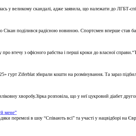
сь у великому скандалі, адже заявила, що належати до ЛГБТ-спіл
о Сікан поділився радісною новиною. Спортсмен вперше став бат
 про втечу з офісного рабства і перші кроки до власної справи.“Т
» гурт Ziferblat збирали кошти на розмінування. Та зараз підбил
ліковну хворобу.Зірка розповіла, що у неї цукровий діабет другог
уй мене”
яки перемозі в шоу “Співають всі” та участі у нацвідборі на Євро