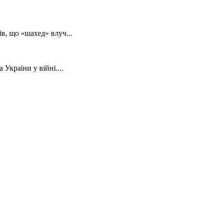
в, що «шахед» влуч...
України у війні....