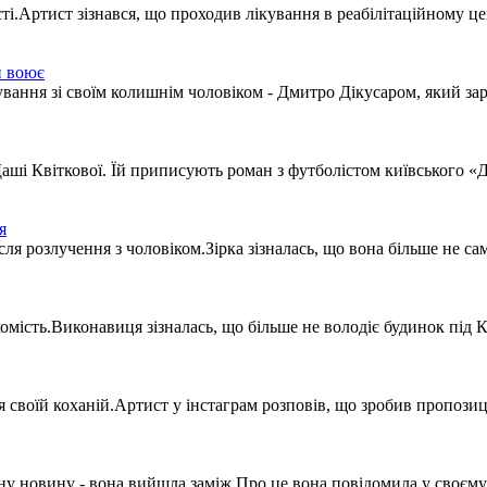
ті.Артист зізнався, що проходив лікування в реабілітаційному це
й воює
ання зі своїм колишнім чоловіком - Дмитро Дікусаром, який зара
Даші Квіткової. Їй приписують роман з футболістом київського 
я
ля розлучення з чоловіком.Зірка зізналась, що вона більше не сам
мість.Виконавиця зізналась, що більше не володіє будинок під Ки
оїй коханій.Артист у інстаграм розповів, що зробив пропозицію
ну новину - вона вийшла заміж.Про це вона повідомила у своєму