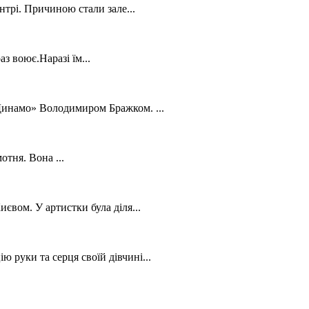
нтрі. Причиною стали зале...
з воює.Наразі їм...
«Динамо» Володимиром Бражком. ...
отня. Вона ...
євом. У артистки була діля...
 руки та серця своїй дівчині...