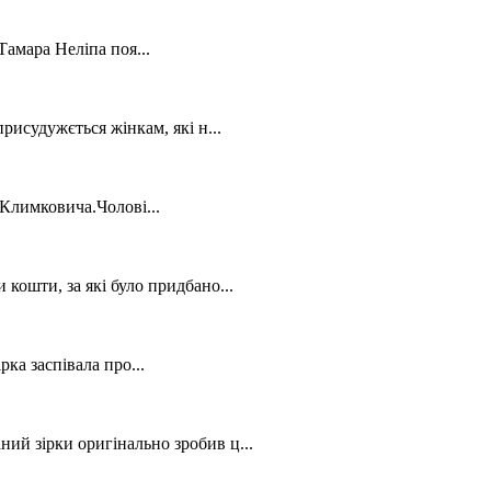
амара Неліпа поя...
рисудужється жінкам, які н...
Климковича.Чолові...
кошти, за які було придбано...
ка заспівала про...
ий зірки оригінально зробив ц...