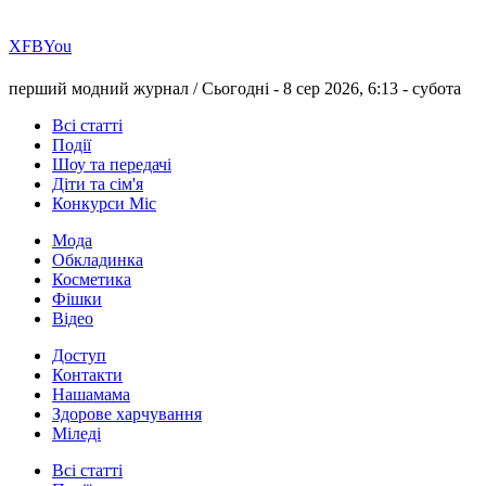
Х
FB
You
перший модний журнал /
Сьогодні - 8 сер 2026, 6:13 -
субота
Всі статті
Події
Шоу та передачі
Діти та сім'я
Конкурси Міс
Мода
Обкладинка
Косметика
Фішки
Відео
Доступ
Контакти
Нашамама
Здорове харчування
Міледі
Всі статті