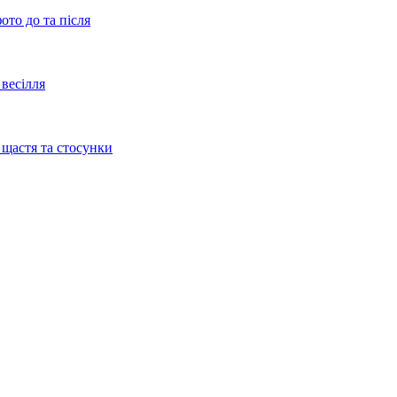
ото до та після
весілля
 щастя та стосунки