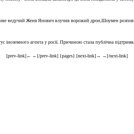
е живе ведучий Женя Янович влучив ворожий дрон,Шоумен розпові
 іноземного агента у росії. Причиною стала публічна підтримка 
[prev-link]← ←[/prev-link] {pages} [next-link]→ →[/next-link]