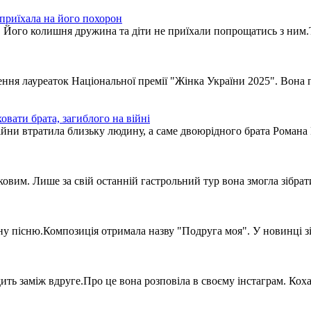
приїхала на його похорон
. Його колишня дружина та діти не приїхали попрощатись з ним.Т
ення лауреаток Національної премії "Жінка України 2025". Вона п
вати брата, загиблого на війні
йни втратила близьку людину, а саме двоюрідного брата Романа 
им. Лише за свій останній гастрольний тур вона змогла зібрати 
у пісню.Композиція отримала назву "Подруга моя". У новинці зір
 заміж вдруге.Про це вона розповіла в своєму інстаграм. Кохан