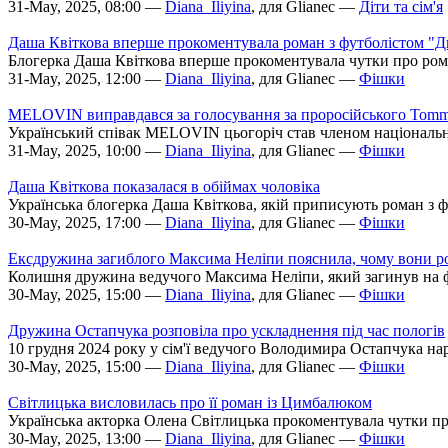
31-May, 2025, 08:00 —
Diana_Iliyina
, для Glianec —
Діти та сім'я
Даша Квіткова вперше прокоментувала роман з футболістом "
Блогерка Даша Квіткова вперше прокоментувала чутки про ром
31-May, 2025, 12:00 —
Diana_Iliyina
, для Glianec —
Фішки
MELOVIN виправдався за голосування за проросійського Tom
Український співак MELOVIN цьогоріч став членом національног
31-May, 2025, 10:00 —
Diana_Iliyina
, для Glianec —
Фішки
Даша Квіткова показалася в обіймах чоловіка
Українська блогерка Даша Квіткова, якій приписують роман з 
30-May, 2025, 17:00 —
Diana_Iliyina
, для Glianec —
Фішки
Ексдружина загиблого Максима Неліпи пояснила, чому вони р
Колишня дружина ведучого Максима Неліпи, який загинув на фро
30-May, 2025, 15:00 —
Diana_Iliyina
, для Glianec —
Фішки
Дружина Остапчука розповіла про ускладнення під час пологів
10 грудня 2024 року у сім'ї ведучого Володимира Остапчука на
30-May, 2025, 15:00 —
Diana_Iliyina
, для Glianec —
Фішки
Світлицька висловилась про її роман із Цимбалюком
Українська акторка Олена Світлицька прокоментувала чутки п
30-May, 2025, 13:00 —
Diana_Iliyina
, для Glianec —
Фішки