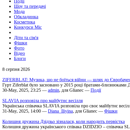
Події
Шоу та передачі
Мода
Обкладинка
Косметика
Конкурси Міс
Діти та сім'я
Фішки
Фото
Відео
Блоги
8 серпня 2026
ZIFERBLAT: Музика, що не боїться війни — шлях до Євробаченн
Гурт Ziferblat було засновано у 2015 році братами-близнюками 
30-May, 2025, 23:25 —
admin
, для Glianec —
Події
SLAVIA розповіла про майбутнє весілля
Українська співачка SLAVIA розповіла про своє майбутнє весіл
31-May, 2025, 14:00 —
Diana_Iliyina
, для Glianec —
Фішки
Колишня дружина Дзідзьо зізналася, коли народить первістка
Колишня дружина українського співака DZIDZIO – співачка SLAVI