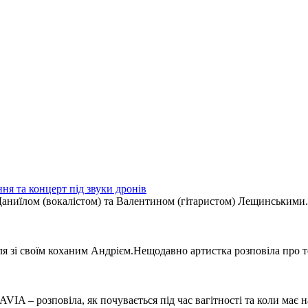
я та концерт під звуки дронів
Даниїлом (вокалістом) та Валентином (гітаристом) Лещинськими. 
ля зі своїм коханим Андрієм.Нещодавно артистка розповіла про т
A – розповіла, як почувається під час вагітності та коли має н