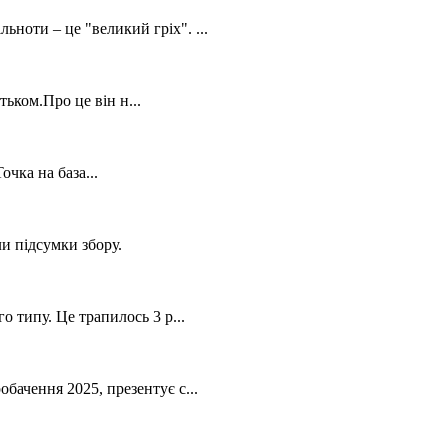
ьноти – це "великий гріх". ...
ьком.Про це він н...
очка на база...
и підсумки збору.
о типу. Це трапилось 3 р...
бачення 2025, презентує с...