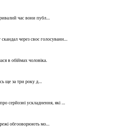
ивалий час вони публ...
скандал через своє голосуванн...
ся в обіймах чоловіка.
 ще за три року д...
о серйозні ускладнення, які ...
режі обгооворюють мо...