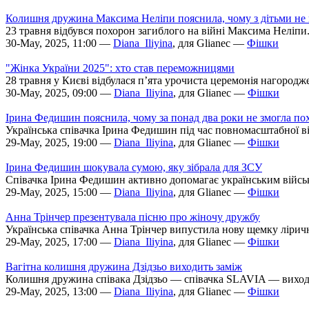
Колишня дружина Максима Неліпи пояснила, чому з дітьми не 
23 травня відбувся похорон загиблого на війні Максима Неліпи
30-May, 2025, 11:00 —
Diana_Iliyina
, для Glianec —
Фішки
"Жінка України 2025": хто став переможницями
28 травня у Києві відбулася п’ята урочиста церемонія нагородж
30-May, 2025, 09:00 —
Diana_Iliyina
, для Glianec —
Фішки
Ірина Федишин пояснила, чому за понад два роки не змогла похо
Українська співачка Ірина Федишин під час повномасштабної ві
29-May, 2025, 19:00 —
Diana_Iliyina
, для Glianec —
Фішки
Ірина Федишин шокувала сумою, яку зібрала для ЗСУ
Співачка Ірина Федишин активно допомагає українським військов
29-May, 2025, 15:00 —
Diana_Iliyina
, для Glianec —
Фішки
Анна Трінчер презентувала пісню про жіночу дружбу
Українська співачка Анна Трінчер випустила нову щемку ліричн
29-May, 2025, 17:00 —
Diana_Iliyina
, для Glianec —
Фішки
Вагітна колишня дружина Дзідзьо виходить заміж
Колишня дружина співака Дзідзьо — співачка SLAVIA — виходить
29-May, 2025, 13:00 —
Diana_Iliyina
, для Glianec —
Фішки