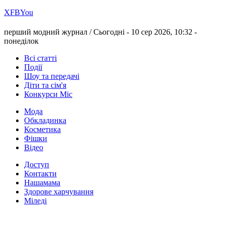
Х
FB
You
перший модний журнал /
Сьогодні - 10 сер 2026, 10:32 -
понеділок
Всі статті
Події
Шоу та передачі
Діти та сім'я
Конкурси Міс
Мода
Обкладинка
Косметика
Фішки
Відео
Доступ
Контакти
Нашамама
Здорове харчування
Міледі