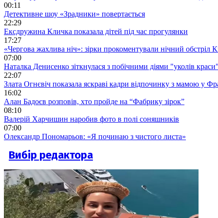
00:11
Детективне шоу «Зрадники» повертається
22:29
Ексдружина Кличка показала дітей під час прогулянки
17:27
«Чергова жахлива ніч»: зірки прокоментували нічний обстріл 
07:00
Наталка Денисенко зіткнулася з побічними діями "уколів краси
22:07
Злата Огнєвіч показала яскраві кадри відпочинку з мамою у Фр
16:02
Алан Бадоєв розповів, хто пройде на “Фабрику зірок”
08:10
Валерій Харчишин наробив фото в полі соняшників
07:00
Олександр Пономарьов: «Я починаю з чистого листа»
Вибір редактора