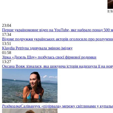
23:04
Перше україномовне відео на YouTube, яке набрало понад 500 м
17:34
Відоме подружжя українських акторів оголосило про розлучен
13:51
Klavdia Petrivna здивувала зміною іміджу
01:58
Зірка «Дизель Шоу» позбулась своєї фірмової родимки
13:27
Оксана Вояж зізналася, яка шокуюча історія надихнула її на но
Роздягалка
Саліванчук «підірвала» мережу світлинами у купаль