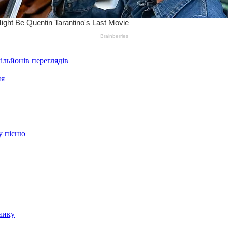
ільйонів переглядів
ня
ву пісню
нику