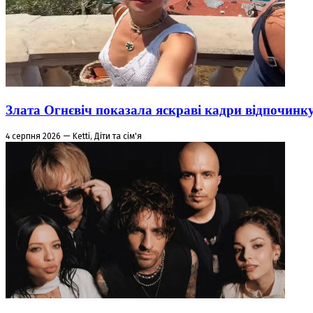
Злата Огнєвіч показала яскраві кадри відпочинк
4 серпня 2026 — Ketti, Діти та сім'я