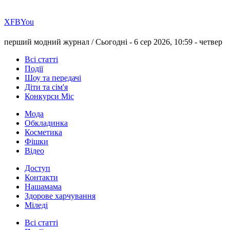
Х
FB
You
перший модний журнал /
Сьогодні - 6 сер 2026, 10:59 -
четвер
Всі статті
Події
Шоу та передачі
Діти та сім'я
Конкурси Міс
Мода
Обкладинка
Косметика
Фішки
Відео
Доступ
Контакти
Нашамама
Здорове харчування
Міледі
Всі статті