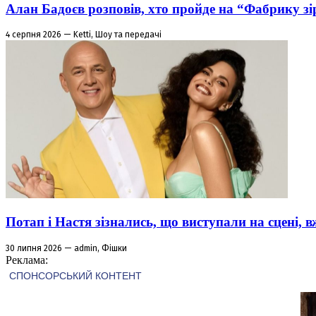
Алан Бадоєв розповів, хто пройде на “Фабрику зі
4 серпня 2026 — Ketti, Шоу та передачі
Потап і Настя зізнались, що виступали на сцені,
30 липня 2026 — admin, Фішки
Реклама: