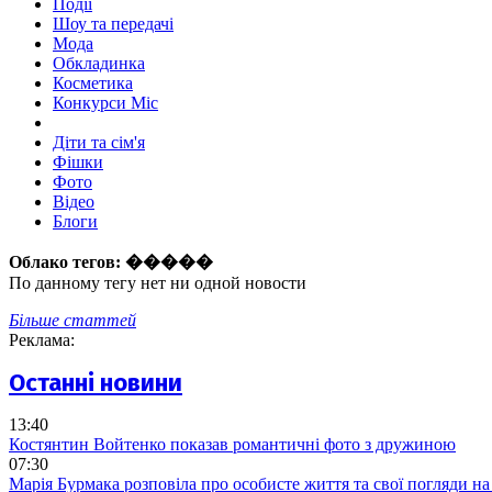
Події
Шоу та передачі
Мода
Обкладинка
Косметика
Конкурси Міс
Діти та сім'я
Фішки
Фото
Відео
Блоги
Облако тегов:
�����
По данному тегу нет ни одной новости
Більше статтей
Реклама:
Останні новини
13:40
Костянтин Войтенко показав романтичні фото з дружиною
07:30
Марія Бурмака розповіла про особисте життя та свої погляди на