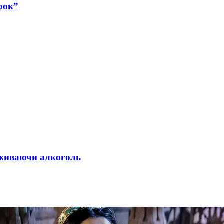
рок”
 вживаючи алкоголь