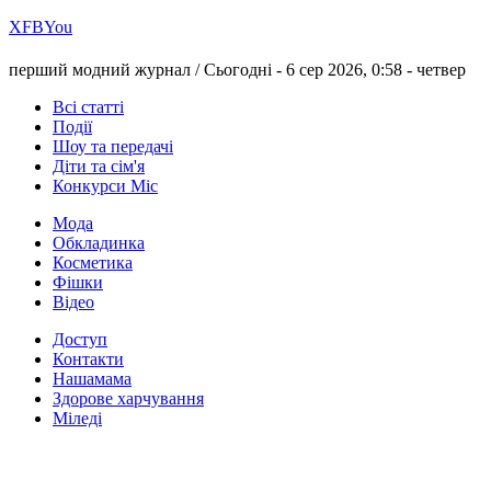
Х
FB
You
перший модний журнал /
Сьогодні - 6 сер 2026, 0:58 -
четвер
Всі статті
Події
Шоу та передачі
Діти та сім'я
Конкурси Міс
Мода
Обкладинка
Косметика
Фішки
Відео
Доступ
Контакти
Нашамама
Здорове харчування
Міледі