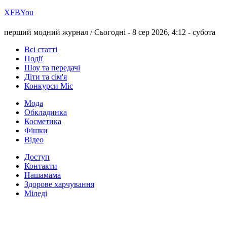
Х
FB
You
перший модний журнал /
Сьогодні - 8 сер 2026, 4:12 -
субота
Всі статті
Події
Шоу та передачі
Діти та сім'я
Конкурси Міс
Мода
Обкладинка
Косметика
Фішки
Відео
Доступ
Контакти
Нашамама
Здорове харчування
Міледі