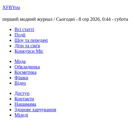
Х
FB
You
перший модний журнал /
Сьогодні - 8 сер 2026, 0:44 -
субота
Всі статті
Події
Шоу та передачі
Діти та сім'я
Конкурси Міс
Мода
Обкладинка
Косметика
Фішки
Відео
Доступ
Контакти
Нашамама
Здорове харчування
Міледі