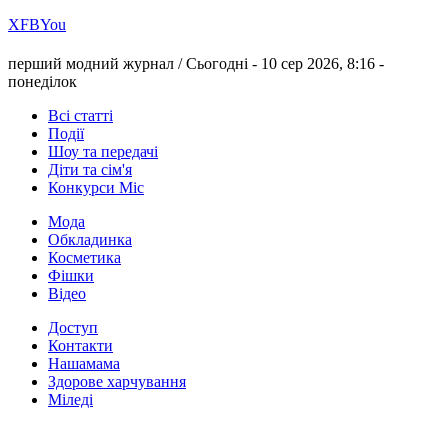
Х
FB
You
перший модний журнал /
Сьогодні - 10 сер 2026, 8:16 -
понеділок
Всі статті
Події
Шоу та передачі
Діти та сім'я
Конкурси Міс
Мода
Обкладинка
Косметика
Фішки
Відео
Доступ
Контакти
Нашамама
Здорове харчування
Міледі