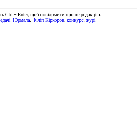
ь Ctrl + Enter, щоб повідомити про це редакцію.
едачі
,
Юрмала
,
Філіп Кіркоров
,
конкурс
,
журі