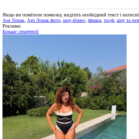
Якщо ви помітили помилку, виділіть необхідний текст і натисніт
Ані Лорак
,
Ані Лорак фото
,
шоу-бізнес
,
фішки
,
події
,
шоу та пер
Реклама:
Більше статтей