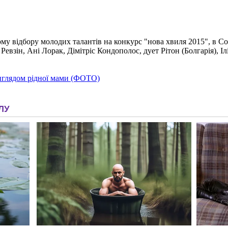
му відбору молодих талантів на конкурс "нова хвиля 2015", в С
Ревзін, Ані Лорак, Дімітріс Кондополос, дует Рітон (Болгарія), І
иглядом рідної мами (ФОТО)