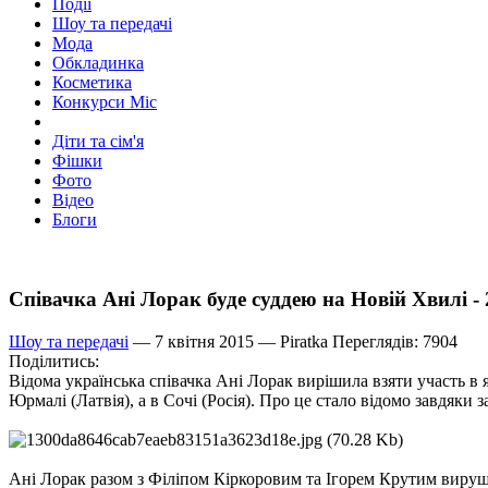
Події
Шоу та передачі
Мода
Обкладинка
Косметика
Конкурси Міс
Діти та сім'я
Фішки
Фото
Відео
Блоги
Співачка Ані Лорак буде суддею на Новій Хвилі 
Шоу та передачі
— 7 квітня 2015 —
Piratka
Переглядів: 7904
Поділитись:
Відома українська співачка Ані Лорак вирішила взяти участь в я
Юрмалі (Латвія), а в Сочі (Росія). Про це стало відомо завдяки 
Ані Лорак разом з Філіпом Кіркоровим та Ігорем Крутим вируши