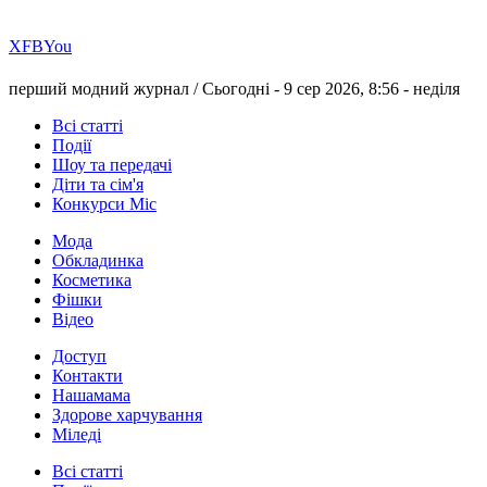
Х
FB
You
перший модний журнал /
Сьогодні - 9 сер 2026, 8:56 -
неділя
Всі статті
Події
Шоу та передачі
Діти та сім'я
Конкурси Міс
Мода
Обкладинка
Косметика
Фішки
Відео
Доступ
Контакти
Нашамама
Здорове харчування
Міледі
Всі статті