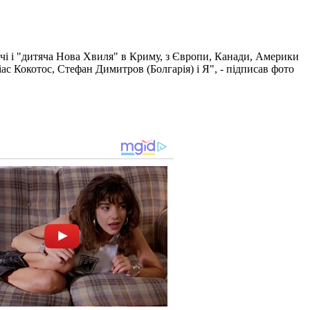
очі і "дитяча Нова Хвиля" в Криму, з Європи, Канади, Америки
ліас Кокотос, Стефан Димитров (Болгарія) і Я", - підписав фото