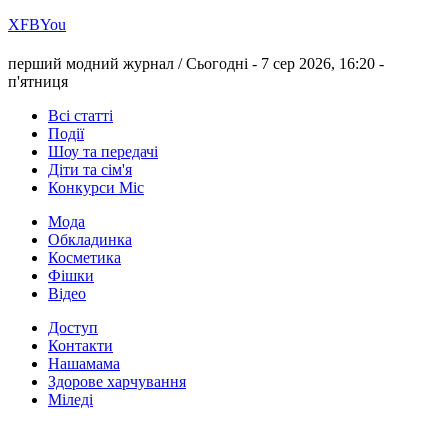
Х
FB
You
перший модний журнал /
Сьогодні - 7 сер 2026, 16:20 -
п'ятниця
Всі статті
Події
Шоу та передачі
Діти та сім'я
Конкурси Міс
Мода
Обкладинка
Косметика
Фішки
Відео
Доступ
Контакти
Нашамама
Здорове харчування
Міледі