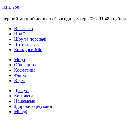
Х
FB
You
перший модний журнал /
Сьогодні - 8 сер 2026, 11:48 -
субота
Всі статті
Події
Шоу та передачі
Діти та сім'я
Конкурси Міс
Мода
Обкладинка
Косметика
Фішки
Відео
Доступ
Контакти
Нашамама
Здорове харчування
Міледі