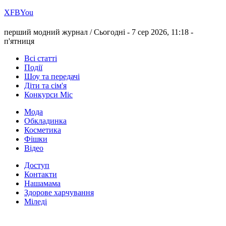
Х
FB
You
перший модний журнал /
Сьогодні - 7 сер 2026, 11:18 -
п'ятниця
Всі статті
Події
Шоу та передачі
Діти та сім'я
Конкурси Міс
Мода
Обкладинка
Косметика
Фішки
Відео
Доступ
Контакти
Нашамама
Здорове харчування
Міледі